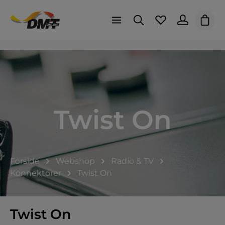
Indk
Twist On
Forside
Webshop
Radio & TV
Konnektorer
Twist On
Twist On