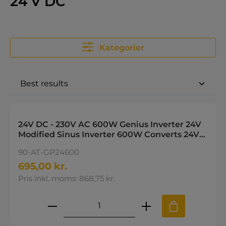
24 V DC
Kategorier
24V DC - 230V AC 600W Genius Inverter 24V
Modified Sinus Inverter 600W Converts 24V
battery power to 230V
90-AT-GP24600
695,00 kr.
Pris inkl. moms: 868,75 kr.
Produktmængde: Indtast den øns