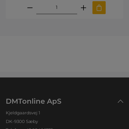
Produktmængde: Indtast den øns
DMTonline ApS
Kjeldgaardsvej 1
DK-9300 Sæby