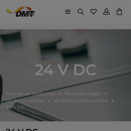
Indk
24 V DC
Forside
Webshop
Strømløsninger
DC/AC-invertere
Modified Sine Inverters
24 V DC