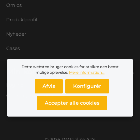
Om os
Produktprofil
Nyheder
Cases
Dette websted bruger cookies for at sikre den bedst
Min konto
mulige oplevelse.
Mere information...
Log ind
Afvis
Konfigurér
Opret dig som kunde
Accepter alle cookies
© 2026 DMTonline ApS