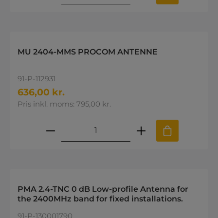
MU 2404-MMS PROCOM ANTENNE
91-P-112931
636,00 kr.
Pris inkl. moms: 795,00 kr.
Produktmængde: Indtast den øns
PMA 2.4-TNC 0 dB Low-profile Antenna for
the 2400MHz band for fixed installations.
91-P-130001790