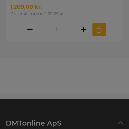
1.209,00 kr.
Pris inkl. moms: 1.511,25 kr.
Produktmængde: Indtast den øns
DMTonline ApS