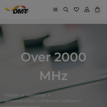
Indk
Over 2000
MHz
Forside
Webshop
Antenner / filtre / combinere / splittere /
monteringsudstyr