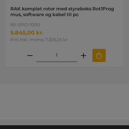
RAK komplet rotor med styreboks Rot1Prog
mus, software og kabel til pc
90-SPID-1000
5.845,00 kr.
Pris inkl. moms: 7.306,25 kr.
Produktmængde: Indtast den øns