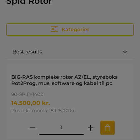
Spid Rotor
Kategorier
BIG-RAS komplete rotor AZ/EL, styreboks
Rot2Prog, mus, software og kabel til pc
90-SPID-1400
14.500,00 kr.
Pris inkl. moms: 18.125,00 kr.
Produktmængde: Indtast den øns