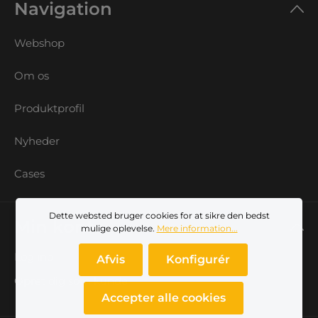
Navigation
Webshop
Om os
Produktprofil
Nyheder
Cases
Dette websted bruger cookies for at sikre den bedst
Min konto
mulige oplevelse.
Mere information...
Log ind
Afvis
Konfigurér
Opret dig som kunde
Accepter alle cookies