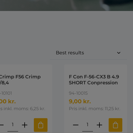
Crimp F56 Crimp
F Con F-56-CX3 B 4.9
1/8,4
SHORT Conpression
-10101
94-10015
00 kr.
9,00 kr.
is inkl. moms: 6,25 kr.
Pris inkl. moms: 11,25 kr.
e eller brug knapperne til at øge 
st den ønskede mængde eller brug k
roduktmængde: Indtast den ønskede 
Produktmængde: I