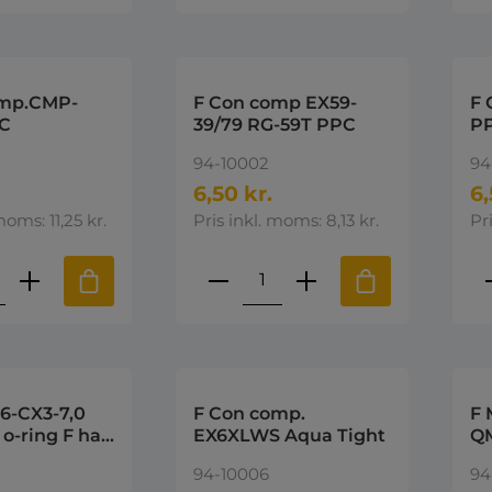
omp.CMP-
F Con comp EX59-
F 
C
39/79 RG-59T PPC
P
94-10002
94
6,50 kr.
6,
moms: 11,25 kr.
Pris inkl. moms: 8,13 kr.
Pr
ktmængde: Indtast den ønskede mængd
Produktmængde: Indta
P
56-CX3-7,0
F Con comp.
F 
o-ring F han
EX6XLWS Aqua Tight
QM
mpression
Co
94-10006
94
el