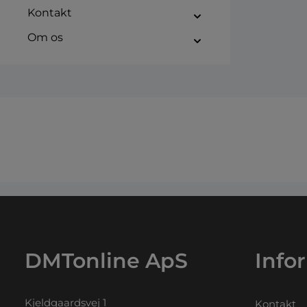
Kontakt
Om os
DMTonline ApS
Info
Kjeldgaardsvej 1
Kontakt