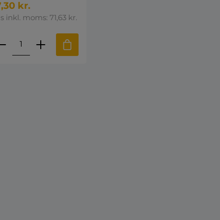
,30 kr.
is inkl. moms: 71,63 kr.
e eller brug knapperne til at øge 
st den ønskede mængde eller brug k
roduktmængde: Indtast den ønskede 