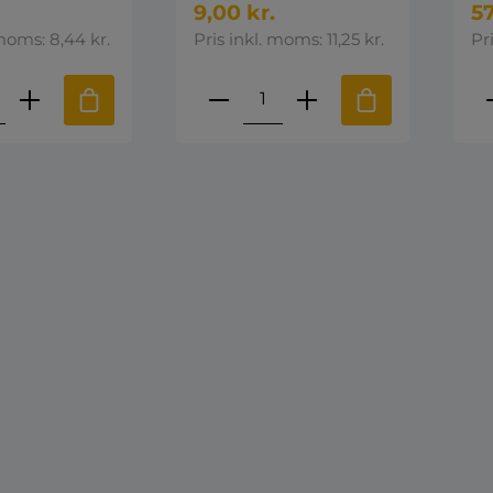
9,00 kr.
57
 moms: 8,44 kr.
Pris inkl. moms: 11,25 kr.
Pr
ktmængde: Indtast den ønskede mængd
Produktmængde: Indta
P