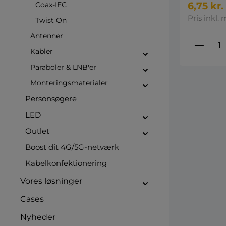
Coax-IEC
6,75 kr.
Pris inkl.
Twist On
Antenner
Produ
Kabler
Paraboler & LNB'er
Monteringsmaterialer
Personsøgere
LED
Outlet
Boost dit 4G/5G-netværk
Kabelkonfektionering
Vores løsninger
Cases
Nyheder