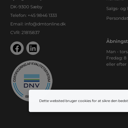
DK-9300 Sæby
Salgs- og 
Telefon:
+45 9846 1333
Persondat
Email:
info@dmtonline.dk
CVR: 21815837
Åbningst
Man - tors.
Fredag: 8 
eller efter
Dette websted bruger cookies for at sikre den bedst