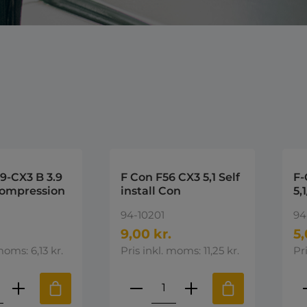
9-CX3 B 3.9
F Con F56 CX3 5,1 Self
F-
ompression
install Con
5,
94-10201
94
9,00 kr.
5,
moms: 6,13 kr.
Pris inkl. moms: 11,25 kr.
Pr
ktmængde: Indtast den ønskede mængd
Produktmængde: Indta
P