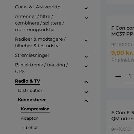
Coax- & LAN-værktøj
Antenner / filtre /
combinere / splittere /
F Con c
monteringsudstyr
MC37 PP
Radioer & modtagere /
94-10004
tilbehør & testudstyr
9,00 kr.
Strømløsninger
Pris inkl. 
Bilelektronik / tracking /
GPS
Produ
Radio & TV
Distribution
Konnektorer
Kompression
F Con F-
Adaptor
QM uden 
RG6T Co
Tilbehør
94-10010
7mm kab