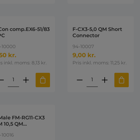
Con comp.EX6-51/83
F-CX3-5,0 QM Short
PC
Connector
-10000
94-10007
50 kr.
9,00 kr.
is inkl. moms: 8,13 kr.
Pris inkl. moms: 11,25 kr.
e eller brug knapperne til at øge 
st den ønskede mængde eller brug k
roduktmængde: Indtast den ønskede 
Produktmængde: I
Male FM-RG11-CX3
 10,5 QM
mpression
-10016