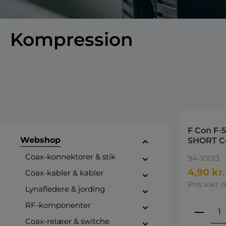
Kompression
F Con F-5
Webshop
SHORT C
Coax-konnektorer & stik
94-10013
4,90 kr.
Coax-kabler & kabler
Pris inkl. 
Lynafledere & jording
RF-komponenter
Produ
Coax-relæer & switche