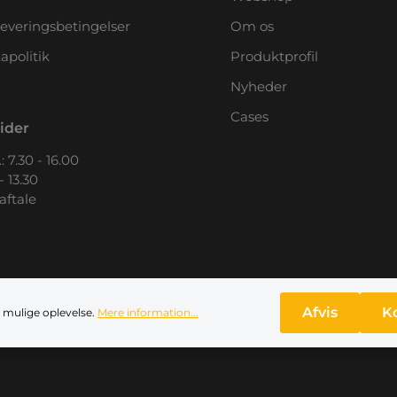
leveringsbetingelser
Om os
apolitik
Produktprofil
Nyheder
Cases
ider
: 7.30 - 16.00
- 13.30
 aftale
Afvis
K
 mulige oplevelse.
Mere information...