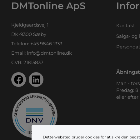
DMTonline ApS
Info
Kjeldgaardsvej 1
Kontakt
DK-9300 Sæby
Salgs- og 
Telefon:
+45 9846 1333
Persondat
Email:
info@dmtonline.dk
CVR: 21815837
Åbningst
Man - tors.
Fredag: 8 
eller efter
Dette websted bruger cookies for at sikre den bedst