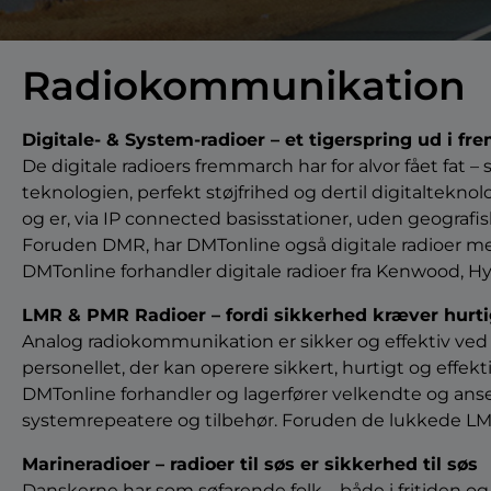
Radiokommunikation
Digitale- & System-radioer – et tigerspring ud i fr
De digitale radioers fremmarch har for alvor fået fa
teknologien, perfekt støjfrihed og dertil digitaltekno
og er, via IP connected basisstationer, uden geograf
Foruden DMR, har DMTonline også digitale radioer m
DMTonline forhandler digitale radioer fra Kenwood, Hy
LMR & PMR Radioer – fordi sikkerhed kræver hurt
Analog radiokommunikation er sikker og effektiv ved 
personellet, der kan operere sikkert, hurtigt og effe
DMTonline forhandler og lagerfører velkendte og ans
systemrepeatere og tilbehør. Foruden de lukkede LMR-
Marineradioer – radioer til søs er sikkerhed til søs
Danskerne har som søfarende folk – både i fritiden og