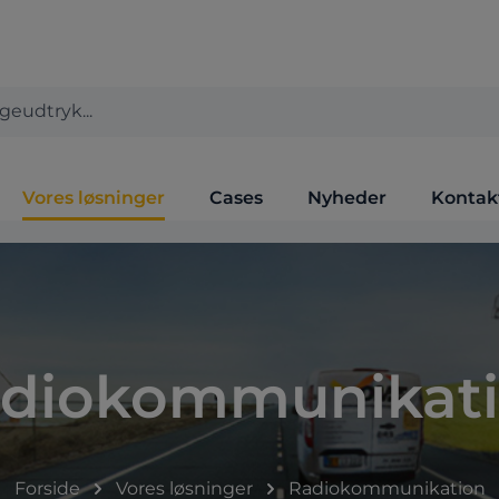
Vores løsninger
Cases
Nyheder
Kontak
diokommunikat
Forside
Vores løsninger
Radiokommunikation