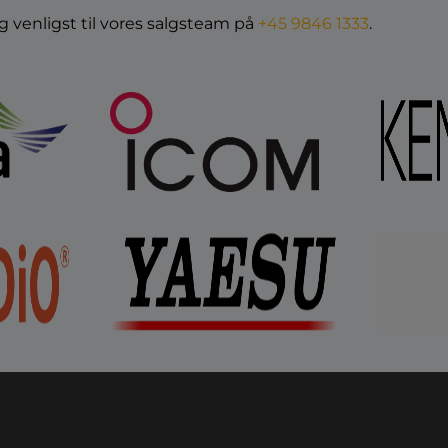
ng venligst til vores salgsteam på
+45 9846 1333
.