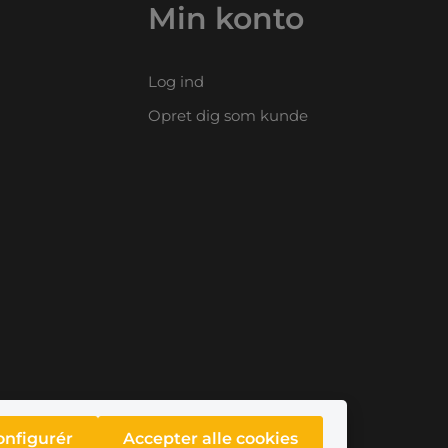
Min konto
Log ind
Opret dig som kunde
onfigurér
Accepter alle cookies