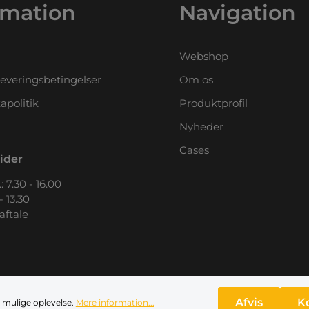
rmation
Navigation
Webshop
leveringsbetingelser
Om os
apolitik
Produktprofil
Nyheder
Cases
ider
: 7.30 - 16.00
- 13.30
 aftale
Afvis
K
 mulige oplevelse.
Mere information...