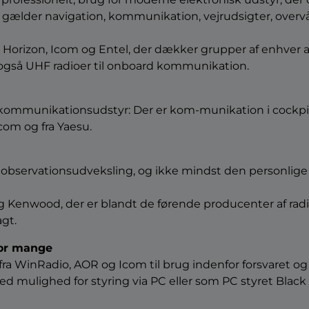
ette gælder navigation, kommunikation, vejrudsigter, ov
rizon, Icom og Entel, der dækker grupper af enhver art: f
 også UHF radioer til onboard kommunikation.
gt kommunikationsudstyr: Der er kom-munikation i cockp
com og fra Yaesu.
og observationsudveksling, og ikke mindst den personlig
 Kenwood, der er blandt de førende producenter af radioe
agt.
for mange
ra WinRadio, AOR og Icom til brug indenfor forsvaret og
d mulighed for styring via PC eller som PC styret Black