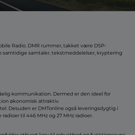
l Mobile Radio. DMR rummer, takket være DSP-
 to samtidige samtaler, tekstmeddelelser, kryptering
tåelig kommunikation. Dermed er den ideel for
tion økonomisk attraktiv.
tel. Desuden er DMTonline også leveringsdygtig i
radioer til 446 MHz og 27 MHz radioer.
opfylder ethvert krav til robusthed og funktionsevne,