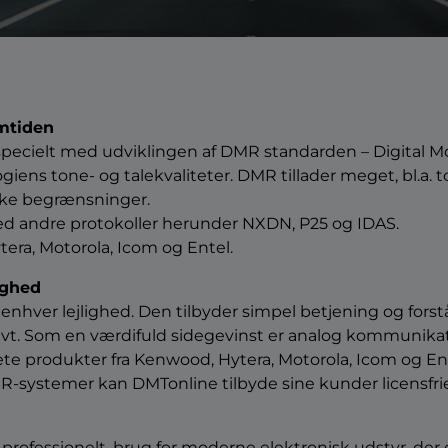
emtiden
t – specielt med udviklingen af DMR standarden – Digita
logiens tone- og talekvaliteter. DMR tillader meget, bl.a.
iske begrænsninger.
ed andre protokoller herunder NXDN, P25 og IDAS.
tera, Motorola, Icom og Entel.
ighed
enhver lejlighed. Den tilbyder simpel betjening og fors
ktivt. Som en værdifuld sidegevinst er analog kommunika
ete produkter fra Kenwood, Hytera, Motorola, Icom og En
systemer kan DMTonline tilbyde sine kunder licensfrie 
 professionelt, brug for moderne elektronisk udstyr, der 