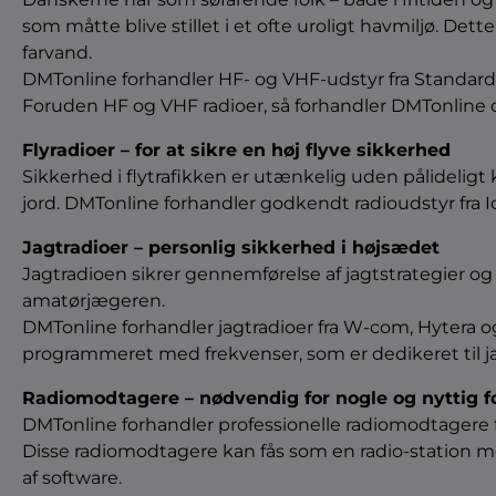
som måtte blive stillet i et ofte uroligt havmiljø. D
farvand.
DMTonline forhandler HF- og VHF-udstyr fra Standard Ho
Foruden HF og VHF radioer, så forhandler DMTonline
Flyradioer – for at sikre en høj flyve sikkerhed
Sikkerhed i flytrafikken er utænkelig uden pålideli
jord. DMTonline forhandler godkendt radioudstyr fra I
Jagtradioer – personlig sikkerhed i højsædet
Jagtradioen sikrer gennemførelse af jagtstrategier 
amatørjægeren.
DMTonline forhandler jagtradioer fra W-com, Hytera og
programmeret med frekvenser, som er dedikeret til j
Radiomodtagere – nødvendig for nogle og nyttig 
DMTonline forhandler professionelle radiomodtagere f
Disse radiomodtagere kan fås som en radio-station me
af software.