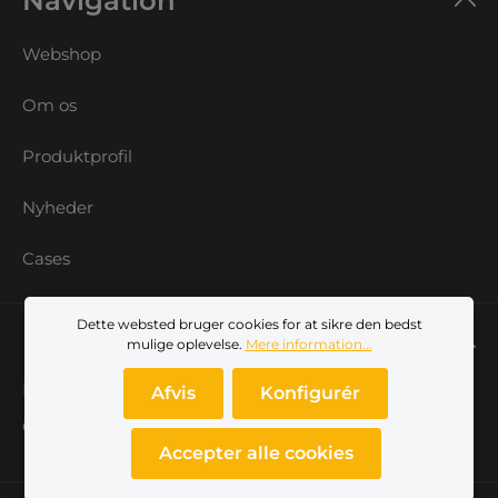
Navigation
Webshop
Om os
Produktprofil
Nyheder
Cases
Dette websted bruger cookies for at sikre den bedst
Min konto
mulige oplevelse.
Mere information...
Log ind
Afvis
Konfigurér
Opret dig som kunde
Accepter alle cookies