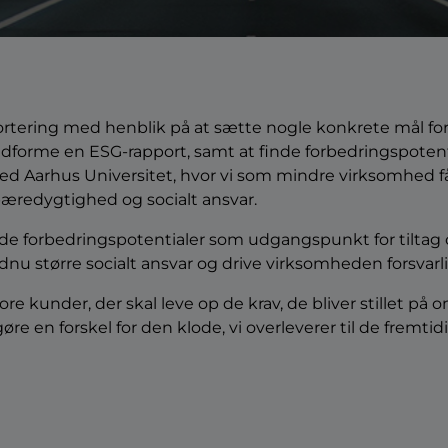
ortering med henblik på at sætte nogle konkrete mål for
forme en ESG-rapport, samt at finde forbedringspotentiale
 ved Aarhus Universitet, hvor vi som mindre virksomhed f
æredygtighed og socialt ansvar.
rede forbedringspotentialer som udgangspunkt for tiltag
dnu større socialt ansvar og drive virksomheden forsvarli
tore kunder, der skal leve op de krav, de bliver stillet på
 gøre en forskel for den klode, vi overleverer til de fremti