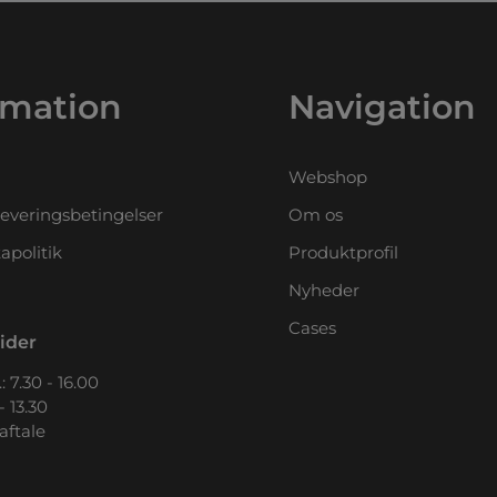
rmation
Navigation
Webshop
leveringsbetingelser
Om os
apolitik
Produktprofil
Nyheder
Cases
ider
: 7.30 - 16.00
- 13.30
 aftale