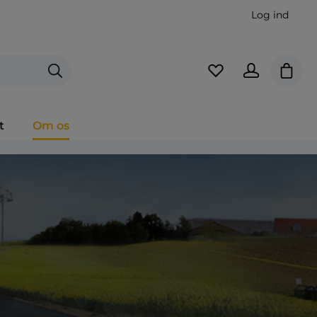
Log ind
Indkø
t
Om os