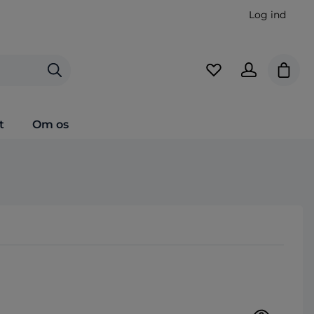
Log ind
Indkø
t
Om os