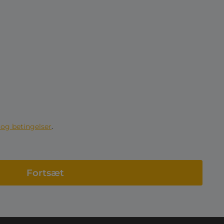
r og betingelser
.
Fortsæt