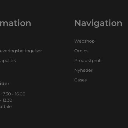
rmation
Navigation
Webshop
leveringsbetingelser
Om os
apolitik
Produktprofil
Nyheder
Cases
ider
: 7.30 - 16.00
- 13.30
 aftale