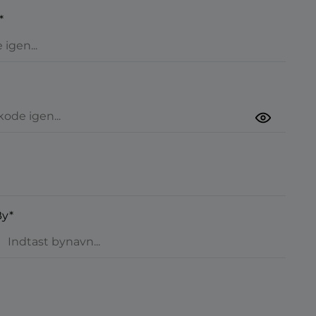
*
By*