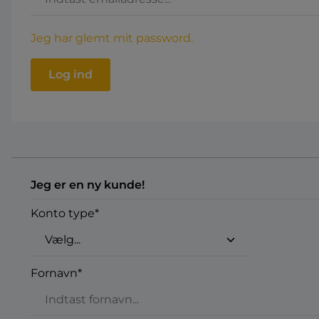
Jeg har glemt mit password.
Log ind
Jeg er en ny kunde!
Personlige oplysninger
Konto type*
Fornavn*