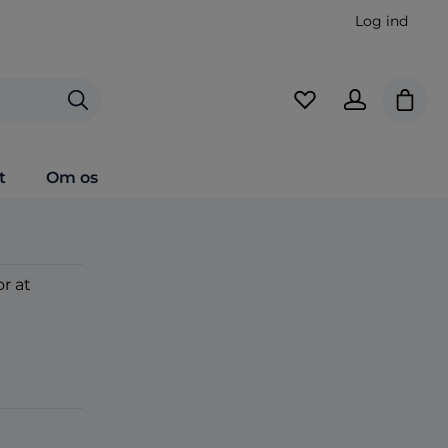
Log ind
Indkø
t
Om os
or at