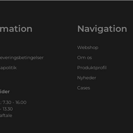
rmation
Navigation
Webshop
leveringsbetingelser
Om os
apolitik
Produktprofil
Nyheder
Cases
ider
: 7.30 - 16.00
- 13.30
 aftale