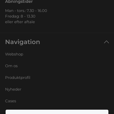
Åbningstider
Man - tors.: 7.30 - 16.00
Fredag: 8 - 13.30
eller efter aftale
Navigation
Webshop
Om os
Produktprofil
Nyheder
Cases