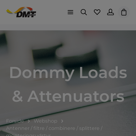
Indk
Dommy Loads
& Attenuators
Forside
Webshop
Antenner / filtre / combinere / splittere /
monteringsudstyr