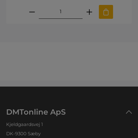
Produktmængde: Indtast den øns
DMTonline ApS
Kjeldgaardsvej 1
DK-9300 Sæby