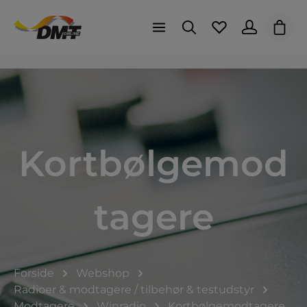
Indk
Kortbølgemod
tagere
Forside
Webshop
Radioer & modtagere / tilbehør & testudstyr
Modtagere
Winradio
Kortbølgemodtagere