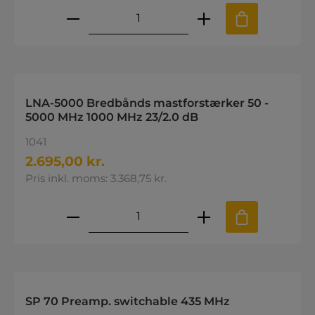
Produktmængde: Indtast den øns
LNA-5000 Bredbånds mastforstærker 50 -
5000 MHz 1000 MHz 23/2.0 dB
1041
2.695,00 kr.
Pris inkl. moms: 3.368,75 kr.
Produktmængde: Indtast den øns
SP 70 Preamp. switchable 435 MHz