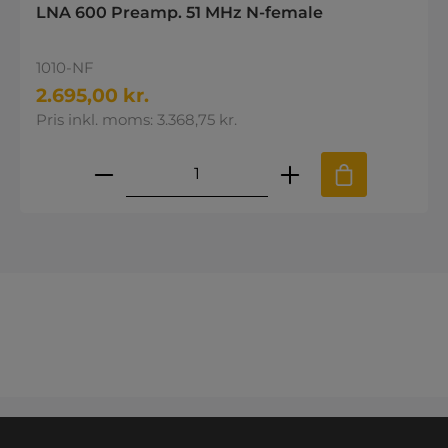
LNA 600 Preamp. 51 MHz N-female
1010-NF
2.695,00 kr.
Pris inkl. moms: 3.368,75 kr.
Produktmængde: Indtast den øns