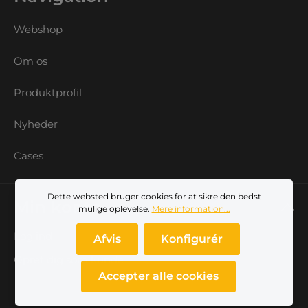
Webshop
Om os
Produktprofil
Nyheder
Cases
Dette websted bruger cookies for at sikre den bedst
Min konto
mulige oplevelse.
Mere information...
Log ind
Afvis
Konfigurér
Opret dig som kunde
Accepter alle cookies