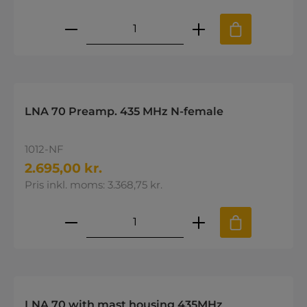
Produktmængde: Indtast den øns
LNA 70 Preamp. 435 MHz N-female
1012-NF
2.695,00 kr.
Pris inkl. moms: 3.368,75 kr.
Produktmængde: Indtast den øns
LNA 70 with mast housing 435MHz