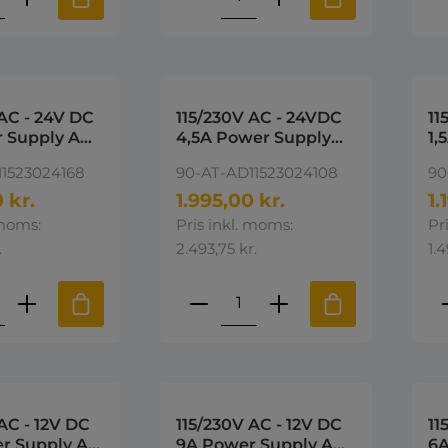
 AC - 24V DC
115/230V AC - 24VDC
11
 Supply AD
4,5A Power Supply
1,
esktop
AD AC-DC Desktop
AC
11523024168
90-AT-AD11523024108
90
pply 24V DC
Power supply 24V DC
Po
 kr.
1.995,00 kr.
1.
 moms:
Pris inkl. moms:
Pr
.
2.493,75 kr.
1.4
ktmængde: Indtast den ønskede mængd
Produktmængde: Indta
P
AC - 12V DC
115/230V AC - 12V DC
11
r Supply AD
9A Power Supply AD
6A