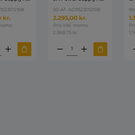
esktop
AC-DC Desktop
AC
1523012168
90-AT-AD11523012108
90
pply 12V DC
Power supply 108W
Po
 kr.
2.295,00 kr.
1.
 moms:
Pris inkl. moms:
Pr
.
2.868,75 kr.
1.7
ktmængde: Indtast den ønskede mængd
Produktmængde: Indta
P