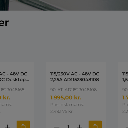
er
 AC - 48V DC
115/230V AC - 48V DC
11
DC Desktop
2,25A AD11523048108
1,
pply 48V DC
Po
11523048168
90-AT-AD11523048108
90
 kr.
1.995,00 kr.
1.
 moms:
Pris inkl. moms:
Pr
.
2.493,75 kr.
2.
ktmængde: Indtast den ønskede mængd
Produktmængde: Indta
P