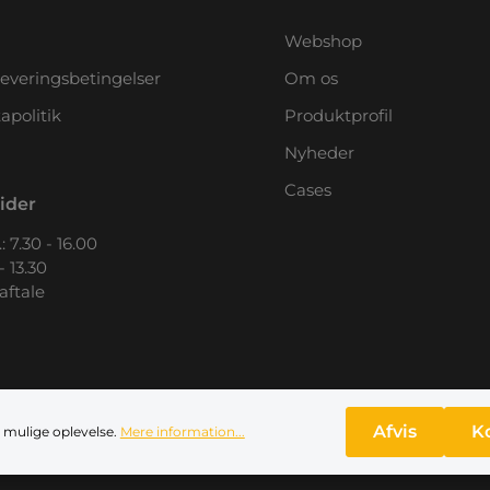
Webshop
leveringsbetingelser
Om os
apolitik
Produktprofil
Nyheder
Cases
ider
: 7.30 - 16.00
- 13.30
 aftale
Afvis
K
 mulige oplevelse.
Mere information...