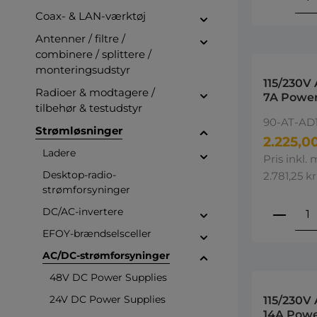
Coax- & LAN-værktøj
Antenner / filtre /
combinere / splittere /
monteringsudstyr
115/230V
Radioer & modtagere /
7A Power
tilbehør & testudstyr
AC-DC D
90-AT-AD
Power su
Strømløsninger
2.225,00
Ladere
Pris inkl.
Desktop-radio-
2.781,25 kr
strømforsyninger
Produ
DC/AC-invertere
EFOY-brændselsceller
AC/DC-strømforsyninger
48V DC Power Supplies
24V DC Power Supplies
115/230V 
14A Powe