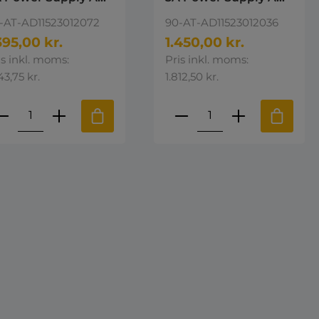
-DC Desktop
AC-DC Desktop
-AT-AD11523012072
90-AT-AD11523012036
wer supply 12V DC
Power supply 12V DC
395,00 kr.
1.450,00 kr.
is inkl. moms:
Pris inkl. moms:
43,75 kr.
1.812,50 kr.
e eller brug knapperne til at øge 
st den ønskede mængde eller brug k
roduktmængde: Indtast den ønskede 
Produktmængde: I