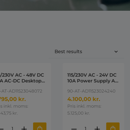
5/230V AC - 48V DC
115/230V AC - 24V DC
5A AC-DC Desktop
10A Power Supply AD
wer supply 48V DC
AC-DC Desktop
-AT-AD11523048072
90-AT-AD11523024240
Power supply 24V DC
795,00 kr.
4.100,00 kr.
is inkl. moms:
Pris inkl. moms:
243,75 kr.
5.125,00 kr.
e eller brug knapperne til at øge 
st den ønskede mængde eller brug k
roduktmængde: Indtast den ønskede 
Produktmængde: I