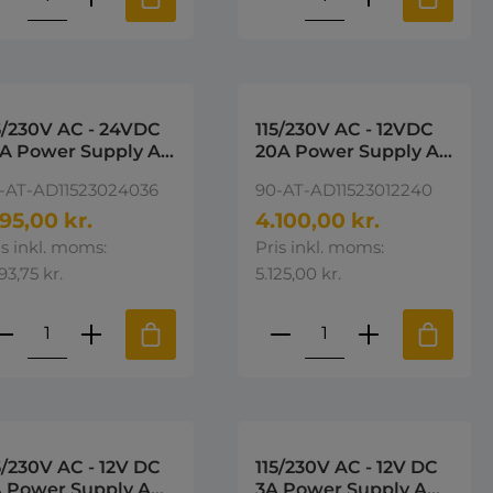
5/230V AC - 24VDC
115/230V AC - 12VDC
5A Power Supply AD
20A Power Supply AD
-DC Desktop
AC-DC Desktop
-AT-AD11523024036
90-AT-AD11523012240
wer supply 24V DC
Power supply 12V DC
195,00 kr.
4.100,00 kr.
is inkl. moms:
Pris inkl. moms:
93,75 kr.
5.125,00 kr.
e eller brug knapperne til at øge 
st den ønskede mængde eller brug k
roduktmængde: Indtast den ønskede 
Produktmængde: I
5/230V AC - 12V DC
115/230V AC - 12V DC
 Power Supply AD
3A Power Supply AD