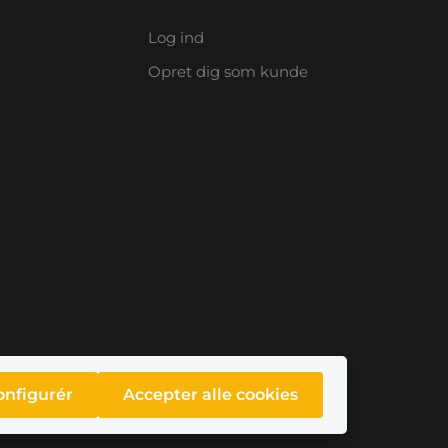
Log ind
Opret dig som kunde
onfigurér
Accepter alle cookies