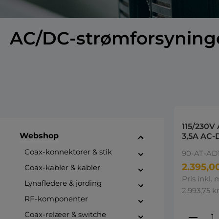
AC/DC-strømforsyning
115/230V
Webshop
3,5A AC-
Power su
Coax-konnektorer & stik
90-AT-AD
2.395,00
Coax-kabler & kabler
Pris inkl.
Lynafledere & jording
2.993,75 kr
RF-komponenter
Produ
Coax-relæer & switche