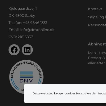
Kjeldgaardsvej 1
Kontakt
DK-9300 Sæby
Salgs- og 
Telefon:
+45 9846 1333
Persondat
Email:
info@dmtonline.dk
CVR: 21815837
Åbningst
Man - tors.
Fredag: 8 
eller efter
Dette websted bruger cookies for at sikre den bedst