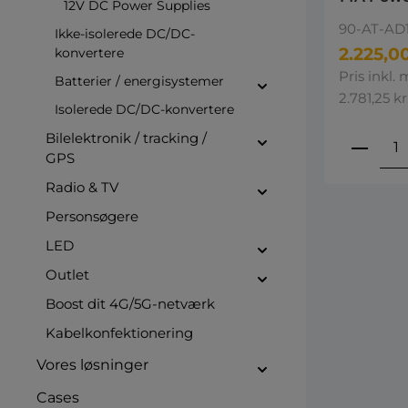
12V DC Power Supplies
AC-DC D
90-AT-AD1
Power su
Ikke-isolerede DC/DC-
2.225,00
konvertere
Pris inkl.
Batterier / energisystemer
2.781,25 kr
Isolerede DC/DC-konvertere
Bilelektronik / tracking /
Produ
GPS
Radio & TV
Personsøgere
LED
Outlet
Boost dit 4G/5G-netværk
Kabelkonfektionering
Vores løsninger
Cases