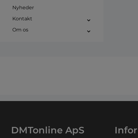
Nyheder
Kontakt
Om os
DMTonline ApS
Info