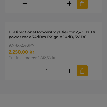
Produktmængde: Indtast den øns
Bi-Directional PowerAmplifier for 2,4GHz TX
power max 34dBm RX gain 10dB, 5V DC
90-RX-2.4GPA
2.250,00 kr.
Pris inkl. moms: 2.812,50 kr.
Produktmængde: Indtast den øns