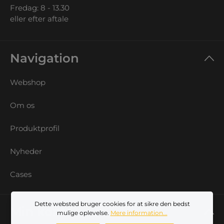
Fredag: 8 - 13.30
eller efter aftale
Navigation
Webshop
Om os
Produktprofil
Nyheder
Cases
Dette websted bruger cookies for at sikre den bedst
Min konto
mulige oplevelse.
Mere information...