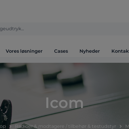
Vores løsninger
Cases
Nyheder
Kontak
Icom
op
Radioer & modtagere / tilbehør & testudstyr
M