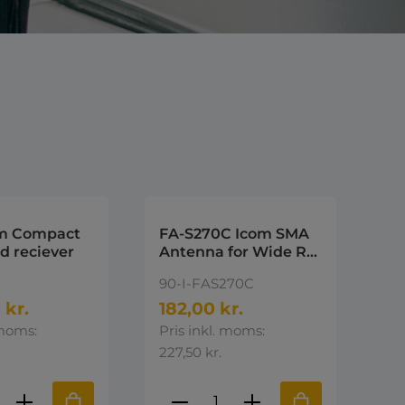
om Compact
FA-S270C Icom SMA
 reciever
Antenna for Wide RX
495 KHz - 1309.995
90-I-FAS270C
MHz
Q7E/R2/R5/R6/RX7/E
 kr.
182,00 kr.
92/E91
 moms:
Pris inkl. moms:
227,50 kr.
ktmængde: Indtast den ønskede mængd
Produktmængde: Indta