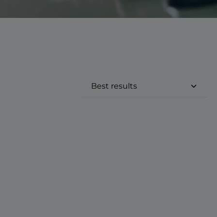
e eller brug knapperne til at øge 
st den ønskede mængde eller brug k