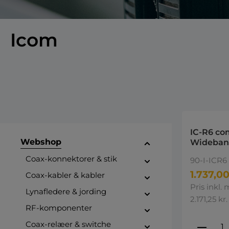
Icom
IC-R6 c
Webshop
Wideband
Coax-konnektorer & stik
90-I-ICR6
1.737,00
Coax-kabler & kabler
Pris inkl.
Lynafledere & jording
2.171,25 kr.
RF-komponenter
Produ
Coax-relæer & switche