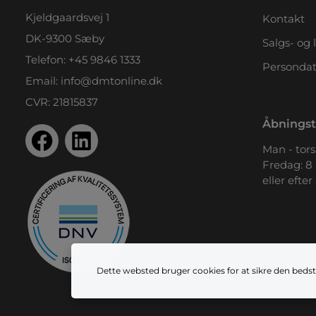
Kjeldgaardsvej 1
Kontakt
DK-9300 Sæby
Salgs- og 
Telefon:
+45 9846 1333
Persondat
Email:
info@dmtonline.dk
CVR: 21815837
Åbningst
Man - tors.
Fredag: 8 
eller efter
Dette websted bruger cookies for at sikre den bedst