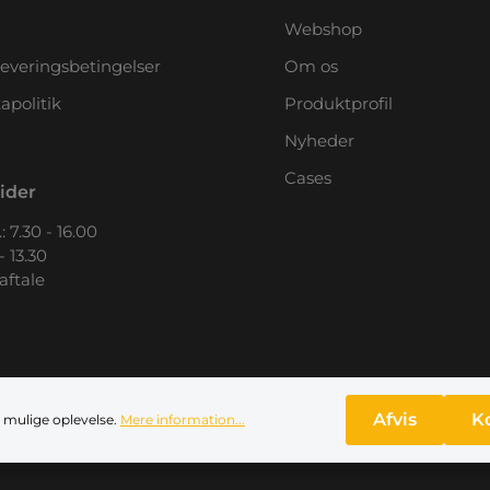
Webshop
leveringsbetingelser
Om os
apolitik
Produktprofil
Nyheder
Cases
ider
: 7.30 - 16.00
- 13.30
 aftale
Afvis
K
 mulige oplevelse.
Mere information...