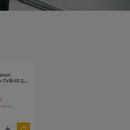
balun
TVB-01 2,0
- IEC-
r.
 moms:
ktmængde: Indtast den ønskede mængd