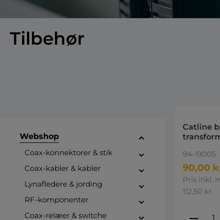
Tilbehør
Catline 
Webshop
transform 
m RJ45-hane 
Coax-konnektorer & stik
94-19005
hane 2m
90,00 k
Coax-kabler & kabler
Pris inkl.
Lynafledere & jording
112,50 kr.
RF-komponenter
Produ
Coax-relæer & switche