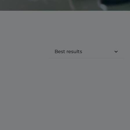
e eller brug knapperne til at øge 