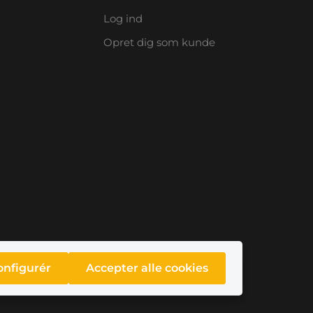
Log ind
Opret dig som kunde
onfigurér
Accepter alle cookies