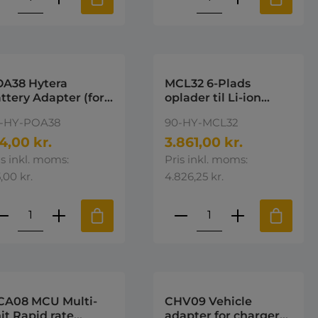
A38 Hytera
MCL32 6-Plads
ttery Adapter (for
oplader til Li-ion
A05) Hytera
batteri For PD4xx-
-HY-POA38
90-HY-MCL32
PD5xx-PD6xx &
PD7xx Multi-unit
4,00 kr.
3.861,00 kr.
Charger for Li-ion
is inkl. moms:
Pris inkl. moms:
Battery 2A
,00 kr.
4.826,25 kr.
e eller brug knapperne til at øge 
st den ønskede mængde eller brug k
roduktmængde: Indtast den ønskede 
Produktmængde: I
A08 MCU Multi-
CHV09 Vehicle
it Rapid rate
adapter for charger