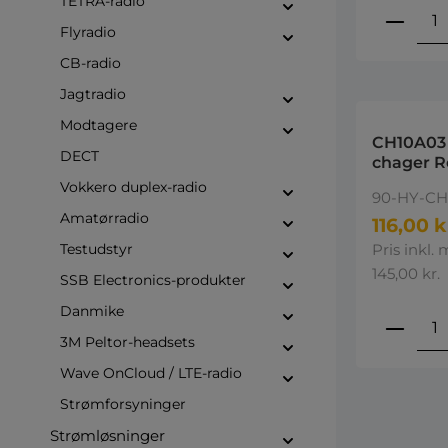
TETRA-radio
Produ
Flyradio
CB-radio
Jagtradio
Modtagere
CH10A03 
DECT
chager R
PS1044 H
Vokkero duplex-radio
90-HY-CH
Amatørradio
116,00 k
Testudstyr
Pris inkl.
145,00 kr.
SSB Electronics-produkter
Danmike
Produ
3M Peltor-headsets
Wave OnCloud / LTE-radio
Strømforsyninger
Strømløsninger