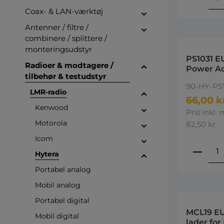
Coax- & LAN-værktøj
Antenner / filtre /
combinere / splittere /
monteringsudstyr
PS1031 E
Radioer & modtagere /
Power Ad
tilbehør & testudstyr
240VAC 5
90-HY-PS1
Hytera(R
LMR-radio
66,00 k
Kenwood
Pris inkl.
Motorola
82,50 kr.
Icom
Produ
Hytera
Portabel analog
Mobil analog
Portabel digital
MCL19 EU
Mobil digital
lader for