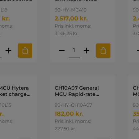
i-Unit
Charger For Hytera
Ch
L19
90-HY-MCA10
90
X1P & Z1P Hytera
Hy
 kr.
2.517,00 kr.
2.
 moms:
Pris inkl. moms:
Pr
.
3.146,25 kr.
3.0
ktmængde: Indtast den ønskede mængd
Produktmængde: Indta
P
MCU Hytera
CH10A07 General
CH
ket charger
MCU Rapid-rate
MC
Charger For Li-Ion/Ni-
ch
10L15
90-HY-CH10A07
90
MH batteries-PD4xx-
su
5xx-6xx Hytera - req.
r.
182,00 kr.
35
90-HY-PS1044
 moms:
Pris inkl. moms:
Pr
227,50 kr.
44