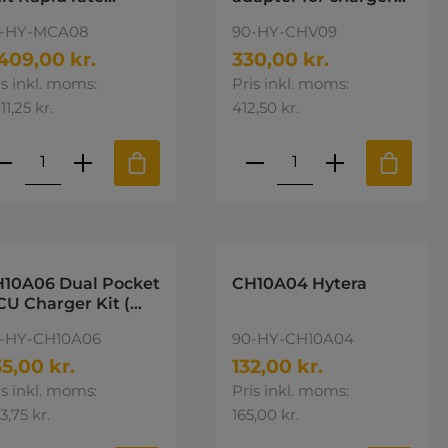
arger with EU plug
Hytera
-HY-MCA08
90-HY-CHV09
tera
409,00 kr.
330,00 kr.
is inkl. moms:
Pris inkl. moms:
11,25 kr.
412,50 kr.
e eller brug knapperne til at øge 
st den ønskede mængde eller brug k
roduktmængde: Indtast den ønskede 
Produktmængde: I
10A06 Dual Pocket
CH10A04 Hytera
U Charger Kit (
arger + power
-HY-CH10A06
90-HY-CH10A04
pply cable) Hytera
5,00 kr.
132,00 kr.
is inkl. moms:
Pris inkl. moms:
3,75 kr.
165,00 kr.