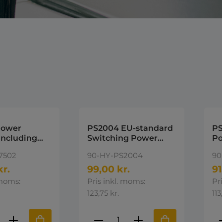
Power
PS2004 EU-standard
PS
including
Switching Power
Po
r cable
Adapt (for
U
7502
90-HY-PS2004
90
CH10A06dual pocket
charger) Hytera
kr.
99,00 kr.
91
 moms:
Pris inkl. moms:
Pr
123,75 kr.
113
ktmængde: Indtast den ønskede mængd
Produktmængde: Indta
P