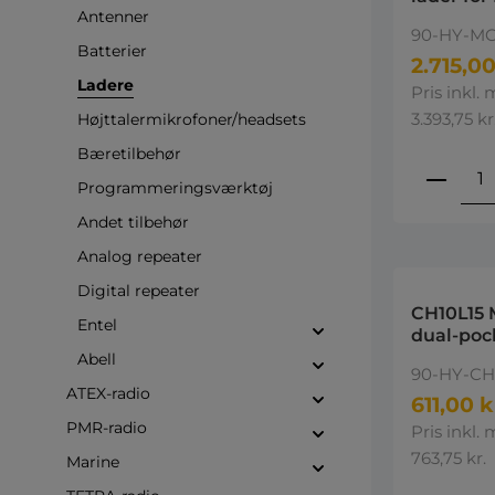
Antenner
EU - Mult
90-HY-MC
Charger
Batterier
2.715,00
Ladere
Pris inkl.
3.393,75 kr
Højttalermikrofoner/headsets
Bæretilbehør
Produ
Programmeringsværktøj
Andet tilbehør
Analog repeater
Digital repeater
CH10L15 
Entel
dual-poc
Hytera
Abell
90-HY-CH
ATEX-radio
611,00 k
PMR-radio
Pris inkl.
763,75 kr.
Marine