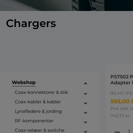
Chargers
PS7502 
Webshop
Adapter 
the powe
Coax-konnektorer & stik
90-HY-PS
Hytera
595,00 
Coax-kabler & kabler
Pris inkl.
Lynafledere & jording
743,75 kr.
RF-komponenter
Produ
Coax-relæer & switche