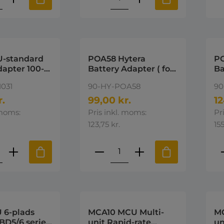
U-standard
POA58 Hytera
PO
apter 100-
Battery Adapter ( for
Ba
 V DC/1A
MCA08 and MCA10)
MC
031
90-HY-POA58
90
oHS) Hytera
Hytera
r.
99,00 kr.
12
 moms:
Pris inkl. moms:
Pr
123,75 kr.
155
ktmængde: Indtast den ønskede mængd
Produktmængde: Indta
P
 6-plads
MCA10 MCU Multi-
MC
 BD5/6 serie
unit Rapid-rate
un