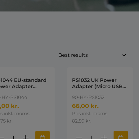
1044 EU-standard
PS1032 UK Power
wer Adapter
Adapter (Micro USB)
K&EURO Hytera
(for CH10A07 single
-HY-PS1044
90-HY-PS1032
charger) Hytera
,00 kr.
66,00 kr.
is inkl. moms:
Pris inkl. moms:
,75 kr.
82,50 kr.
e eller brug knapperne til at øge 
st den ønskede mængde eller brug k
roduktmængde: Indtast den ønskede 
Produktmængde: I