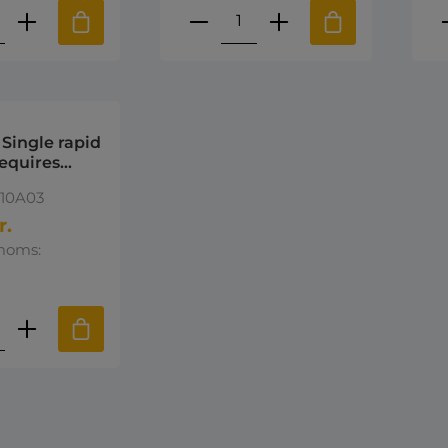
ktmængde: Indtast den ønskede mængd
Produktmængde: Indta
P
Single rapid
equires
ytera
10A03
r.
 moms:
ktmængde: Indtast den ønskede mængd