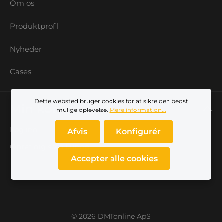
Om os
Produktprofil
Nyheder
Cases
Dette websted bruger cookies for at sikre den bedst
Min konto
mulige oplevelse.
Mere information...
Log ind
Afvis
Konfigurér
Opret dig som kunde
Accepter alle cookies
© 2026 DMTonline ApS