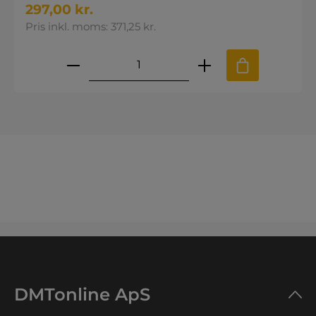
297,00 kr.
Pris inkl. moms: 371,25 kr.
Produktmængde: Indtast den øns
DMTonline ApS