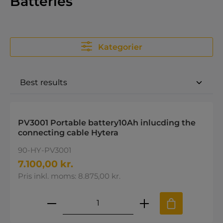
Batteries
Kategorier
PV3001 Portable battery10Ah inlucding the
connecting cable Hytera
90-HY-PV3001
7.100,00 kr.
Pris inkl. moms: 8.875,00 kr.
Produktmængde: Indtast den øns