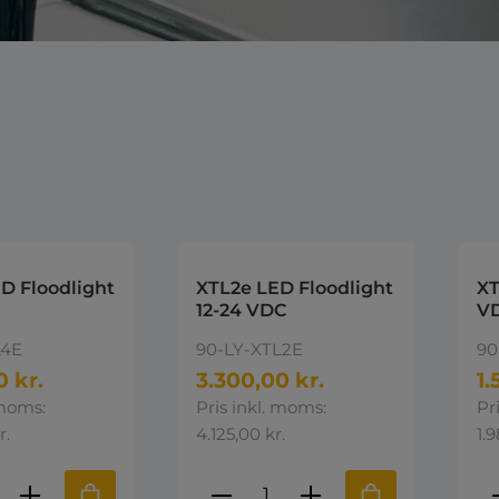
D Floodlight
XTL2e LED Floodlight
XT
12-24 VDC
VD
L4E
90-LY-XTL2E
90
0 kr.
3.300,00 kr.
1.
 moms:
Pris inkl. moms:
Pr
r.
4.125,00 kr.
1.9
ktmængde: Indtast den ønskede mængd
Produktmængde: Indta
P