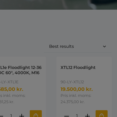
L1e Floodlight 12-36
XTL12 Floodlight
C 60°, 4000K, M16
-LY-XTL1E
90-LY-XTL12
585,00 kr.
19.500,00 kr.
is inkl. moms:
Pris inkl. moms:
81,25 kr.
24.375,00 kr.
e eller brug knapperne til at øge 
st den ønskede mængde eller brug k
roduktmængde: Indtast den ønskede 
Produktmængde: I