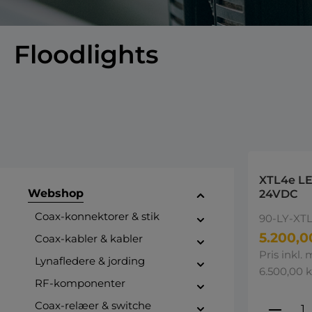
Floodlights
XTL4e LE
Webshop
24VDC
Coax-konnektorer & stik
90-LY-XT
5.200,0
Coax-kabler & kabler
Pris inkl.
Lynafledere & jording
6.500,00 k
RF-komponenter
Produ
Coax-relæer & switche