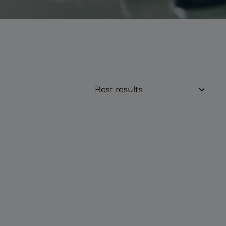
e eller brug knapperne til at øge 