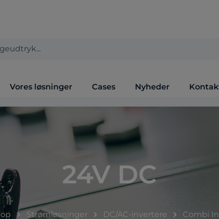
Vores løsninger
Cases
Nyheder
Kontak
24V DC
op
Strømløsninger
DC/AC-invertere
Combi In