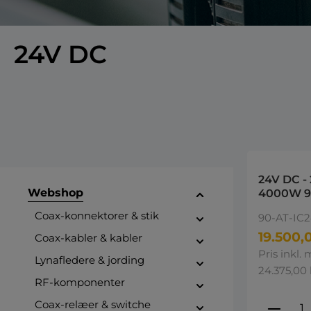
24V DC
24V DC -
Webshop
4000W 9
Combi C
Coax-konnektorer & stik
90-AT-IC
4000W T
inverter 
19.500,0
Coax-kabler & kabler
stage ch
Pris inkl.
Lynafledere & jording
24.375,00 
RF-komponenter
Produ
Coax-relæer & switche