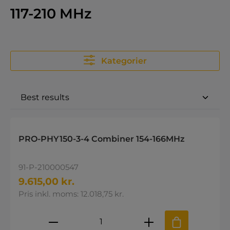
117-210 MHz
Kategorier
PRO-PHY150-3-4 Combiner 154-166MHz
91-P-210000547
9.615,00 kr.
Pris inkl. moms: 12.018,75 kr.
Produktmængde: Indtast den øns