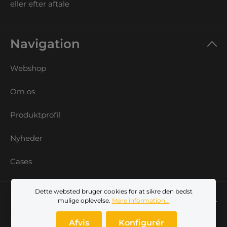
eller efter aftale
Navigation
Webshop
Om os
Produktprofil
Nyheder
Cases
Dette websted bruger cookies for at sikre den bedst
Min konto
mulige oplevelse.
Mere information...
Log ind
Afvis
Konfigurér