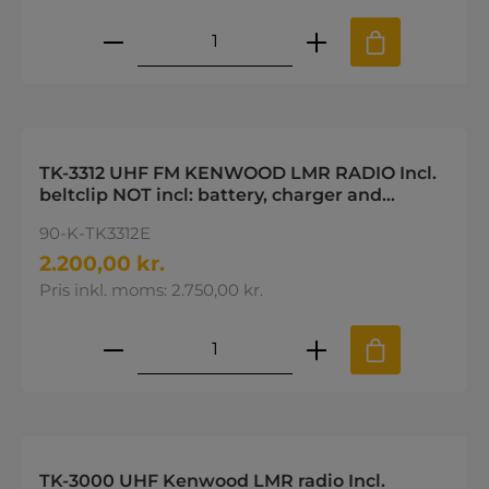
Produktmængde: Indtast den øns
TK-3312 UHF FM KENWOOD LMR RADIO Incl.
beltclip NOT incl: battery, charger and
antenna
90-K-TK3312E
2.200,00 kr.
Pris inkl. moms: 2.750,00 kr.
Produktmængde: Indtast den øns
TK-3000 UHF Kenwood LMR radio Incl.