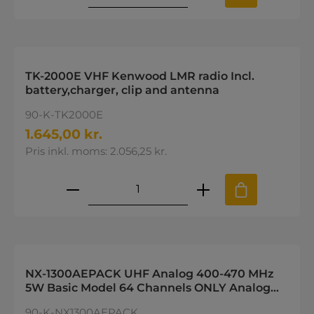
TK-2000E VHF Kenwood LMR radio Incl.
battery,charger, clip and antenna
90-K-TK2000E
1.645,00 kr.
Pris inkl. moms: 2.056,25 kr.
Produktmængde: Indtast den øns
NX-1300AEPACK UHF Analog 400-470 MHz
5W Basic Model 64 Channels ONLY Analog
Incl. KNB45-KSC35SE-KRA23M3-KBH10M
90-K-NX1300AEPACK