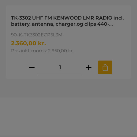
TK-3302 UHF FM KENWOOD LMR RADIO incl.
battery, antenna, charger.og clips 440-
470MHz
90-K-TK3302ECP5L3M
2.360,00 kr.
Pris inkl. moms: 2.950,00 kr.
Produktmængde: Indtast den øns