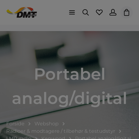
Indk
Portabel
analog/digital
Forside
Webshop
Radioer & modtagere / tilbehør & testudstyr
LMR-radio
Kenwood
Portabel analog/digital