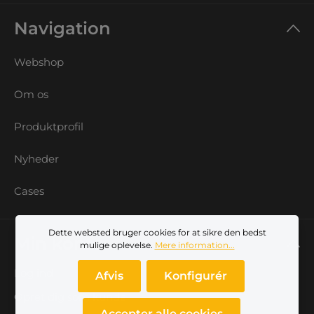
Navigation
Webshop
Om os
Produktprofil
Nyheder
Cases
Dette websted bruger cookies for at sikre den bedst
Min konto
mulige oplevelse.
Mere information...
Log ind
Afvis
Konfigurér
Opret dig som kunde
Accepter alle cookies