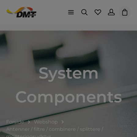
Indk
System
Components
Forside
Webshop
Antenner / filtre / combinere / splittere /
monteringsudstyr