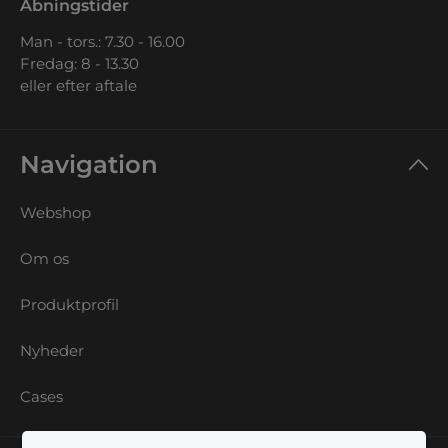
Åbningstider
Man - tors.: 7.30 - 16.00
Fredag: 8 - 13.30
eller efter aftale
Navigation
Webshop
Om os
Produktprofil
Nyheder
Cases