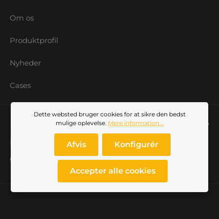
Om os
Produktprofil
Nyheder
Cases
Dette websted bruger cookies for at sikre den bedst
Min konto
mulige oplevelse.
Mere information...
Log ind
Afvis
Konfigurér
Opret dig som kunde
Accepter alle cookies