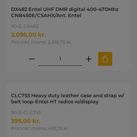
DX482 Entel UHF DMR digital 400-470Mhz
CNB450E/CSAHX/Ant. Entel
90-E-DX482
2.095,00 kr.
Pris inkl. moms: 2.618,75 kr.
Produktmængde: Indtast den øns
CLC753 Heavy duty leather case and strap w/
belt loop-Entel HT radios w/display
90-E-CLC753
395,00 kr.
Pris inkl. moms: 493,75 kr.