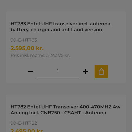
HT783 Entel UHF transeiver incl. antenna,
battery, charger and ant Land version
90-E-HT783
2.595,00 kr.
Pris inkl. moms: 3.243,75 kr.
Produktmængde: Indtast den øns
HT782 Entel UHF Transeiver 400-470MHZ 4w
Analog Incl. CNB750 - CSAHT - Antenna
90-E-HT782
2.495,00 kr.