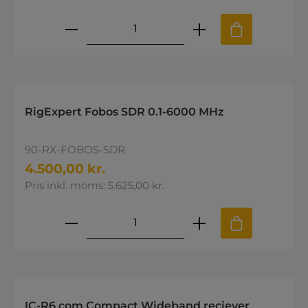
Produktmængde: Indtast den øns
RigExpert Fobos SDR 0.1-6000 MHz
90-RX-FOBOS-SDR
4.500,00 kr.
Pris inkl. moms: 5.625,00 kr.
Produktmængde: Indtast den øns
IC-R6 com Compact Wideband reciever