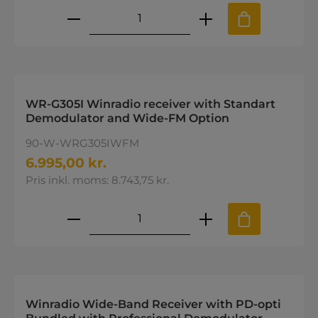
Produktmængde: Indtast den øns
WR-G305I Winradio receiver with Standart
Demodulator and Wide-FM Option
90-W-WRG305IWFM
6.995,00 kr.
Pris inkl. moms: 8.743,75 kr.
Produktmængde: Indtast den øns
Winradio Wide-Band Receiver with PD-opti