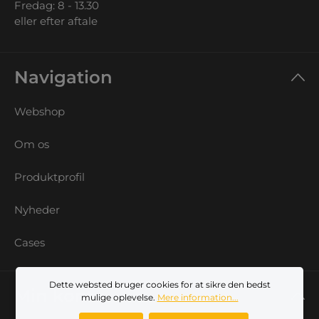
Fredag: 8 - 13.30
eller efter aftale
Navigation
Webshop
Om os
Produktprofil
Nyheder
Cases
Dette websted bruger cookies for at sikre den bedst
Min konto
mulige oplevelse.
Mere information...