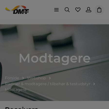
Indk
Modtagere
Forside
Webshop
Radioer & modtagere / tilbehør & testudstyr
Modtagere