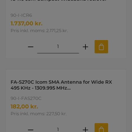
90-I-ICR6
1.737,00 kr.
Pris inkl. moms: 2.171,25 kr.
Produktmængde: Indtast den øns
FA-S270C Icom SMA Antenna for Wide RX
495 KHz - 1309.995 MHz
Q7E/R2/R5/R6/RX7/E92/E91
90-I-FAS270C
182,00 kr.
Pris inkl. moms: 227,50 kr.
Produktmængde: Indtast den øns