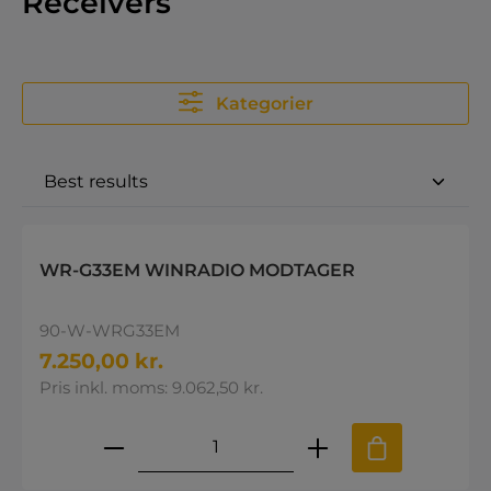
Receivers
Kategorier
WR-G33EM WINRADIO MODTAGER
90-W-WRG33EM
7.250,00 kr.
Pris inkl. moms: 9.062,50 kr.
Produktmængde: Indtast den øns