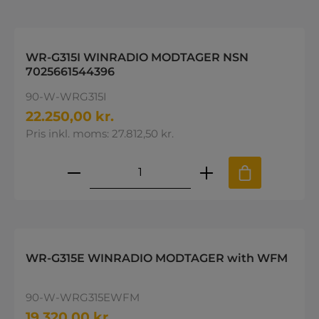
WR-G315I WINRADIO MODTAGER NSN
7025661544396
90-W-WRG315I
22.250,00 kr.
Pris inkl. moms: 27.812,50 kr.
Produktmængde: Indtast den øns
WR-G315E WINRADIO MODTAGER with WFM
90-W-WRG315EWFM
19.320,00 kr.