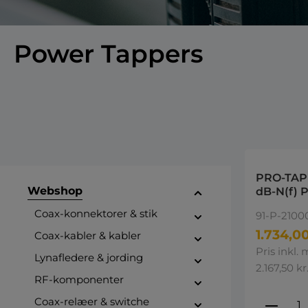
Power Tappers
PRO-TAP 
Webshop
dB-N(f) 
Tappers 4
Coax-konnektorer & stik
91-P-2100
5850 MH
1.734,00
Coax-kabler & kabler
Pris inkl.
Lynafledere & jording
2.167,50 kr
RF-komponenter
Produ
Coax-relæer & switche