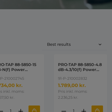
O-TAP 88-5850-15
PRO-TAP 88-5850-4.8
-N(f) Power
dB-4.3/10(f) Power
ppers 15dB, 88 -
Tappers 4,8dB, 88 -
-P-210002745
91-P-210002832
50 MHz
5850 MHz
734,00 kr.
1.789,00 kr.
is inkl. moms:
Pris inkl. moms:
67,50 kr.
2.236,25 kr.
e eller brug knapperne til at øge 
st den ønskede mængde eller brug k
roduktmængde: Indtast den ønskede 
Produktmængde: I