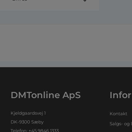
DMTonline ApS
Info
Kjeldgaardsvej 1
Kontakt
DK-9300 Sæby
Salgs- og 
Telefon:
+45 9846 1333