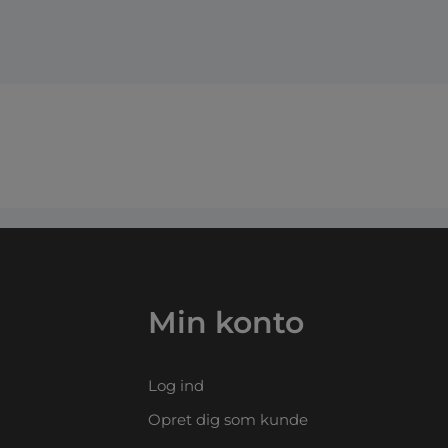
Min konto
Log ind
Opret dig som kunde