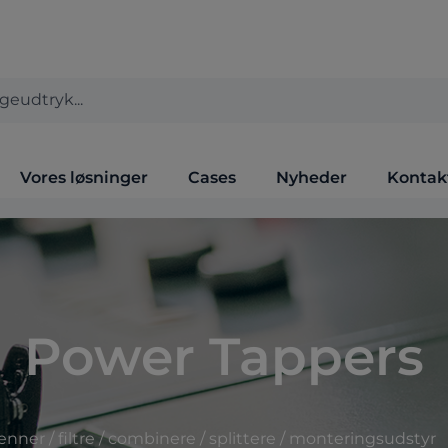
Vores løsninger
Cases
Nyheder
Kontak
Power Tappers
nner / filtre / combinere / splittere / monteringsudstyr