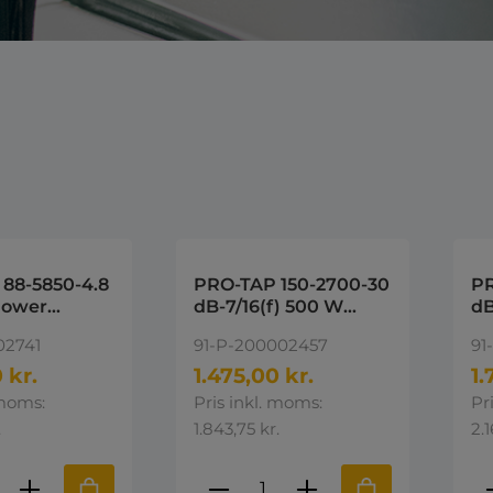
88-5850-4.8
PRO-TAP 150-2700-30
PR
Power
dB-7/16(f) 500 W
dB
,8dB, 88 -
power tapper with 30
Ta
02741
91-P-200002457
91
z
dB coupling covering
58
150-2700 MHz. With
 kr.
1.475,00 kr.
1.
7/16 female
 moms:
Pris inkl. moms:
Pr
.
1.843,75 kr.
2.1
ktmængde: Indtast den ønskede mængd
Produktmængde: Indta
P