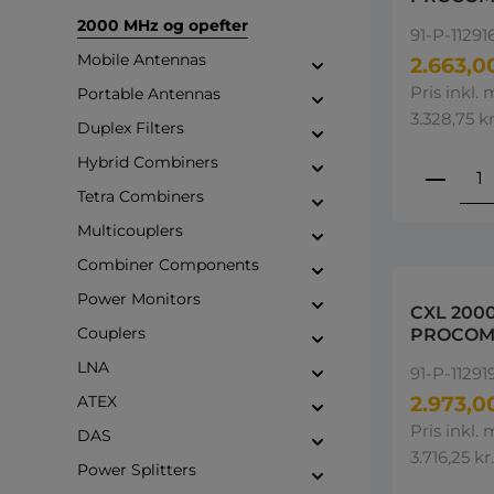
1900-220
2000 MHz og opefter
91-P-11291
Mobile Antennas
2.663,00
Pris inkl.
Portable Antennas
3.328,75 kr
Duplex Filters
Hybrid Combiners
Produ
Tetra Combiners
Multicouplers
Combiner Components
Power Monitors
CXL 200
Couplers
PROCOM
2100-22
LNA
91-P-11291
ATEX
2.973,00
Pris inkl.
DAS
3.716,25 kr.
Power Splitters