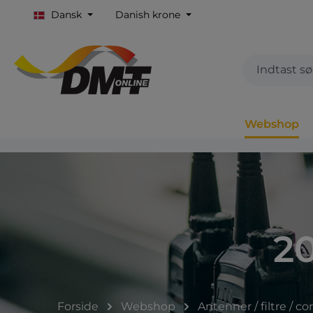
Dansk
Danish krone
Webshop
2
Forside
Webshop
Antenner / filtre / c