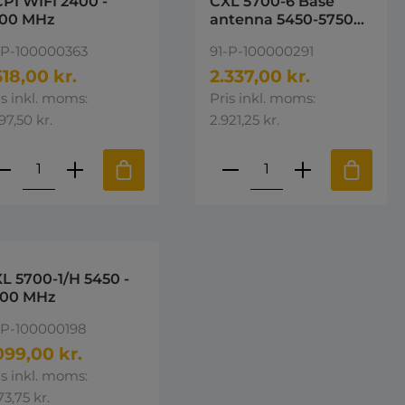
PI WIFI 2400 -
CXL 5700-6 Base
500 MHz
antenna 5450-5750
MHz med 1" omløber
-P-100000363
91-P-100000291
518,00 kr.
2.337,00 kr.
is inkl. moms:
Pris inkl. moms:
97,50 kr.
2.921,25 kr.
e eller brug knapperne til at øge 
st den ønskede mængde eller brug k
roduktmængde: Indtast den ønskede 
Produktmængde: I
L 5700-1/H 5450 -
900 MHz
-P-100000198
099,00 kr.
is inkl. moms:
73,75 kr.