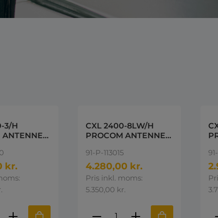
-3/H
CXL 2400-8LW/H
C
 ANTENNE
PROCOM ANTENNE
P
00MHz
2530-2660MHz
20
70
91-P-113015
91
 kr.
4.280,00 kr.
2.
 moms:
Pris inkl. moms:
Pr
.
5.350,00 kr.
3.7
ktmængde: Indtast den ønskede mængd
Produktmængde: Indta
P