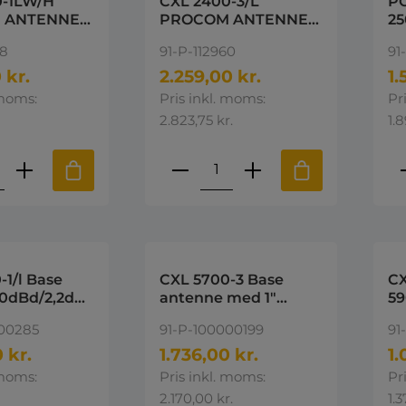
0-1LW/H
CXL 2400-3/L
PC
 ANTENNE
PROCOM ANTENNE
2
00 Mhz
2300-2500MHz
48
91-P-112960
91
 kr.
2.259,00 kr.
1.
 moms:
Pris inkl. moms:
Pr
2.823,75 kr.
1.8
ktmængde: Indtast den ønskede mængd
Produktmængde: Indta
P
 Base
CXL 5700-3 Base
CX
0dBd/2,2dBi
antenne med 1"
5
350 MHz
omløber 5450 - 5900
000285
91-P-100000199
91
MHz
 kr.
1.736,00 kr.
1.
 moms:
Pris inkl. moms:
Pr
2.170,00 kr.
1.3