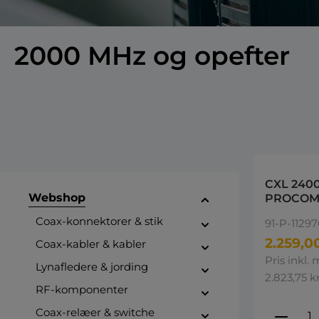
2000 MHz og opefter
CXL 2400
Webshop
PROCOM
2500-27
Coax-konnektorer & stik
91-P-1129
2.259,00
Coax-kabler & kabler
Pris inkl.
Lynafledere & jording
2.823,75 kr
RF-komponenter
Produ
Coax-relæer & switche