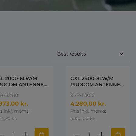
XL 2000-6LW/M
CXL 2400-8LW/M
ROCOM ANTENNE
PROCOM ANTENNE
00-2150 Mhz
2400-2500MHz
-P-112918
91-P-113010
973,00 kr.
4.280,00 kr.
is inkl. moms:
Pris inkl. moms:
16,25 kr.
5.350,00 kr.
e eller brug knapperne til at øge 
st den ønskede mængde eller brug k
roduktmængde: Indtast den ønskede 
Produktmængde: I