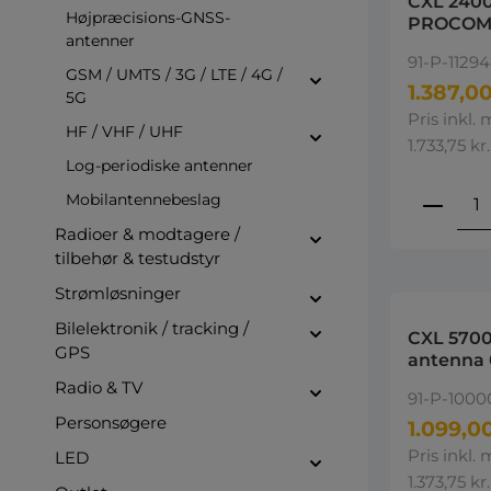
CXL 240
Højpræcisions-GNSS-
PROCOM
antenner
2500-27
91-P-1129
GSM / UMTS / 3G / LTE / 4G /
1.387,00
5G
Pris inkl.
HF / VHF / UHF
1.733,75 kr.
Log-periodiske antenner
Produ
Mobilantennebeslag
Radioer & modtagere /
tilbehør & testudstyr
Strømløsninger
Bilelektronik / tracking /
CXL 5700-1/l
GPS
antenna 
5150 - 5
Radio & TV
91-P-100
Personsøgere
1.099,00
Pris inkl.
LED
1.373,75 kr.