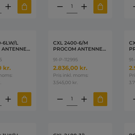
ktmængde: Indtast den ønskede mængd
Produktmængde: Indta
P
0-6LW/L
CXL 2400-6/M
CX
 ANTENNE
PROCOM ANTENNE
P
00MHz
2400-2600MHz
19
5
91-P-112995
91
 kr.
2.836,00 kr.
2.
 moms:
Pris inkl. moms:
Pr
.
3.545,00 kr.
3.7
ktmængde: Indtast den ønskede mængd
Produktmængde: Indta
P