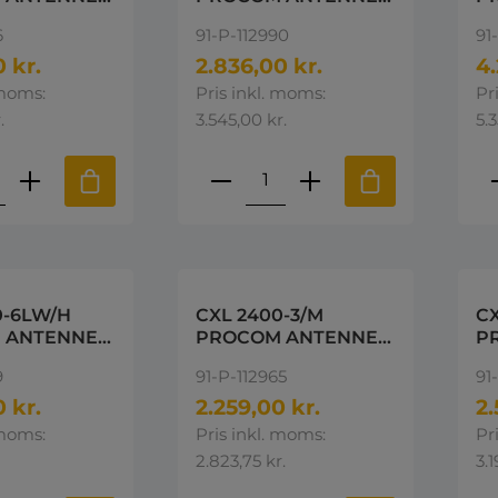
0 Mhz
2300-2500MHz
2
6
91-P-112990
91
 kr.
2.836,00 kr.
4.
 moms:
Pris inkl. moms:
Pr
.
3.545,00 kr.
5.
ktmængde: Indtast den ønskede mængd
Produktmængde: Indta
P
0-6LW/H
CXL 2400-3/M
CX
 ANTENNE
PROCOM ANTENNE
P
00MHz
2400-2600MHz
2
9
91-P-112965
91
 kr.
2.259,00 kr.
2.
 moms:
Pris inkl. moms:
Pr
2.823,75 kr.
3.1