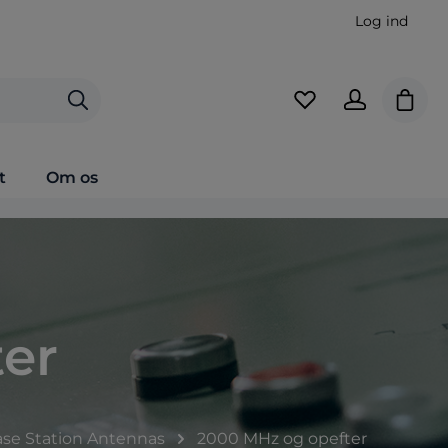
Log ind
Indkø
t
Om os
er
se Station Antennas
2000 MHz og opefter