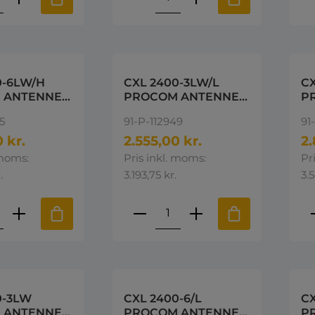
0-6LW/H
CXL 2400-3LW/L
CX
 ANTENNE
PROCOM ANTENNE
P
00MHz
2300-2500MHz
2
5
91-P-112949
91
 kr.
2.555,00 kr.
2.
 moms:
Pris inkl. moms:
Pr
.
3.193,75 kr.
3.
ktmængde: Indtast den ønskede mængd
Produktmængde: Indta
P
0-3LW
CXL 2400-6/L
CX
 ANTENNE
PROCOM ANTENNE
P