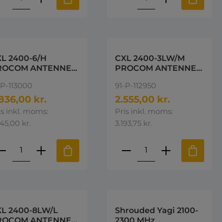
L 2400-6/H
CXL 2400-3LW/M
ROCOM ANTENNE
PROCOM ANTENNE
500-2700MHz
2400-2600MHz
-P-113000
91-P-112950
836,00 kr.
2.555,00 kr.
is inkl. moms:
Pris inkl. moms:
545,00 kr.
3.193,75 kr.
e eller brug knapperne til at øge 
st den ønskede mængde eller brug k
roduktmængde: Indtast den ønskede 
Produktmængde: I
L 2400-8LW/L
Shrouded Yagi 2100-
ROCOM ANTENNE
2300 MHz