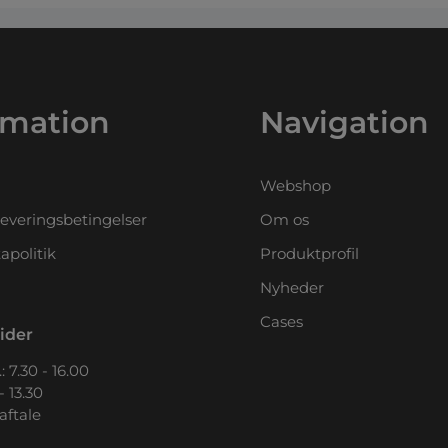
rmation
Navigation
Webshop
leveringsbetingelser
Om os
apolitik
Produktprofil
Nyheder
Cases
ider
: 7.30 - 16.00
- 13.30
 aftale