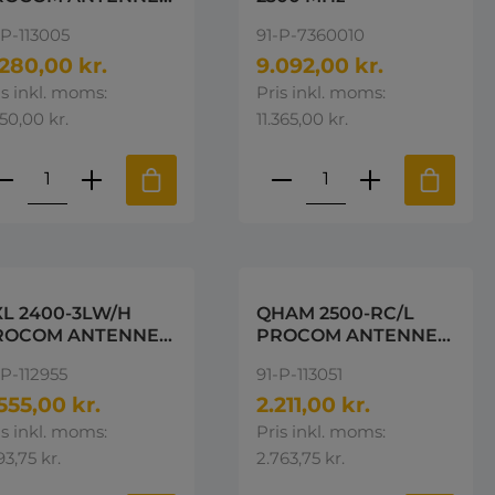
300-2400MHz
-P-113005
91-P-7360010
280,00 kr.
9.092,00 kr.
is inkl. moms:
Pris inkl. moms:
350,00 kr.
11.365,00 kr.
e eller brug knapperne til at øge 
st den ønskede mængde eller brug k
roduktmængde: Indtast den ønskede 
Produktmængde: I
L 2400-3LW/H
QHAM 2500-RC/L
ROCOM ANTENNE
PROCOM ANTENNE
500-2700MHz
2300-2500MHz
-P-112955
91-P-113051
555,00 kr.
2.211,00 kr.
is inkl. moms:
Pris inkl. moms:
93,75 kr.
2.763,75 kr.