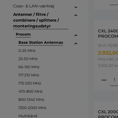
Coax- & LAN-værktøj
Antenner / filtre /
combinere / splittere /
monteringsudstyr
CXL 240
Procom
PROCOM
2500-27
Base Station Antennas
91-P-11298
0-25 MHz
2.922,00
25-50 MHz
Pris inkl.
3.652,50 kr
66-150 MHz
117-210 MHz
Produ
175-530 MHz
470-800 MHz
800-1340 MHz
1300-2000 MHz
CXL 200
Multibånd
PROCOM