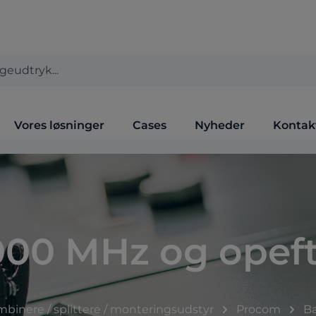
Vores løsninger
Cases
Nyheder
Kontak
000 MHz og opeft
ombinere / splittere / monteringsudstyr
Procom
Ba