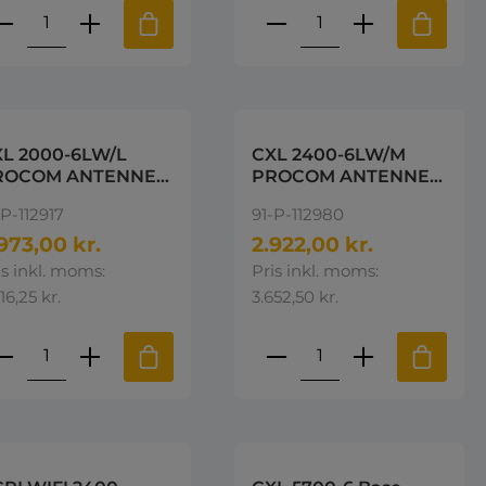
e eller brug knapperne til at øge 
st den ønskede mængde eller brug k
roduktmængde: Indtast den ønskede 
Produktmængde: I
L 2000-6LW/L
CXL 2400-6LW/M
ROCOM ANTENNE
PROCOM ANTENNE
00-2050 Mhz
2400-2600MHz
-P-112917
91-P-112980
973,00 kr.
2.922,00 kr.
is inkl. moms:
Pris inkl. moms:
16,25 kr.
3.652,50 kr.
e eller brug knapperne til at øge 
st den ønskede mængde eller brug k
roduktmængde: Indtast den ønskede 
Produktmængde: I