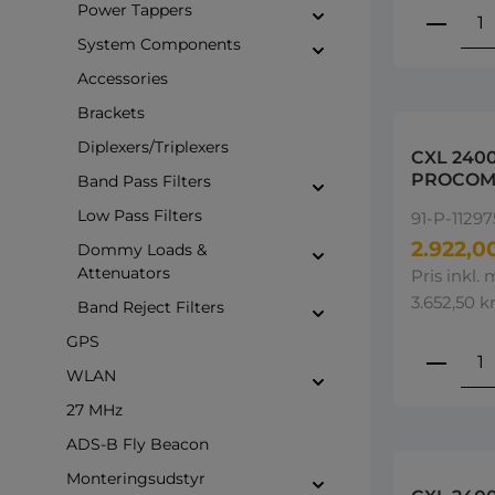
Power Tappers
Produ
System Components
Accessories
Brackets
Diplexers/Triplexers
CXL 240
PROCOM
Band Pass Filters
2300-25
Low Pass Filters
91-P-11297
2.922,00
Dommy Loads &
Attenuators
Pris inkl.
3.652,50 kr
Band Reject Filters
GPS
Produ
WLAN
27 MHz
ADS-B Fly Beacon
Monteringsudstyr