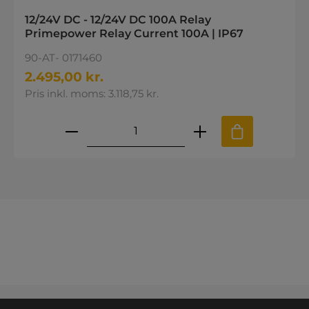
12/24V DC - 12/24V DC 100A Relay
Primepower Relay Current 100A | IP67
90-AT- 0171460
2.495,00 kr.
Pris inkl. moms: 3.118,75 kr.
Produktmængde: Indtast den øns