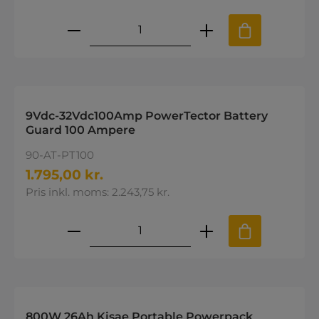
Produktmængde: Indtast den øns
9Vdc-32Vdc100Amp PowerTector Battery
Guard 100 Ampere
90-AT-PT100
1.795,00 kr.
Pris inkl. moms: 2.243,75 kr.
Produktmængde: Indtast den øns
800W 26Ah Kisae Portable Powerpack