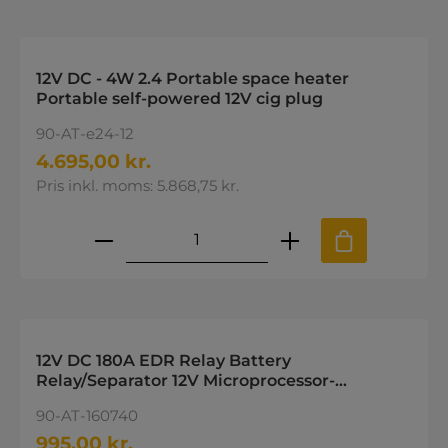
12V DC - 4W 2.4 Portable space heater
Portable self-powered 12V cig plug
90-AT-e24-12
4.695,00 kr.
Pris inkl. moms: 5.868,75 kr.
Produktmængde: Indtast den øns
12V DC 180A EDR Relay Battery
Relay/Separator 12V Microprocessor-
controlled relay
90-AT-160740
995,00 kr.