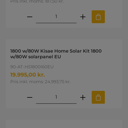
Pris inkl. moms: 187,50 kr.
Produktmængde: Indtast den øns
1800 w/80W Kisae Home Solar Kit 1800
w/80W solarpanel EU
90-AT-HS1800I60EU
19.995,00 kr.
Pris inkl. moms: 24.993,75 kr.
Produktmængde: Indtast den øns