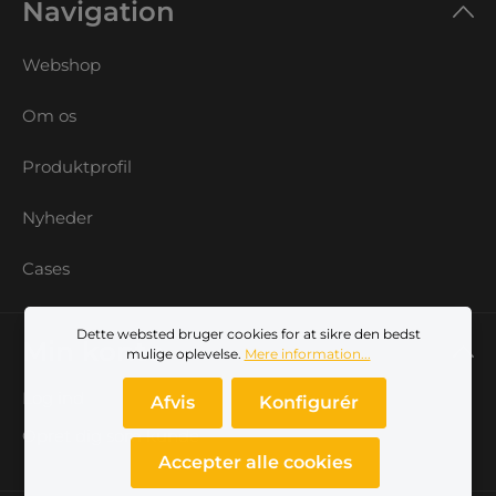
Navigation
Webshop
Om os
Produktprofil
Nyheder
Cases
Dette websted bruger cookies for at sikre den bedst
Min konto
mulige oplevelse.
Mere information...
Log ind
Afvis
Konfigurér
Opret dig som kunde
Accepter alle cookies