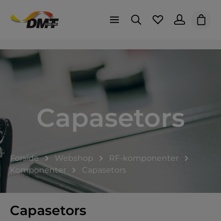
Indk
Capasetors
Forside
Webshop
RF-komponenter
Komponenter
Capasetors
Capasetors