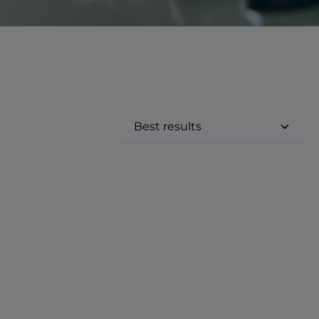
e eller brug knapperne til at øge 
st den ønskede mængde eller brug k