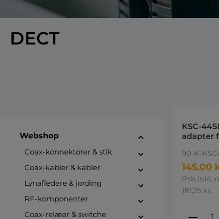
DECT
KSC-44S
Webshop
adapter 
K10BS/K
Coax-konnektorer & stik
90-K-KSC
145,00 k
Coax-kabler & kabler
Pris inkl.
Lynafledere & jording
181,25 kr.
RF-komponenter
Produ
Coax-relæer & switche