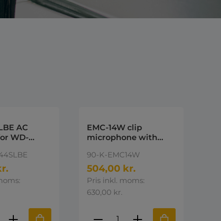
LBE AC
EMC-14W clip
for WD-
microphone with
SC48
earphone
44SLBE
90-K-EMC14W
r.
504,00 kr.
 moms:
Pris inkl. moms:
630,00 kr.
ktmængde: Indtast den ønskede mængd
Produktmængde: Indta