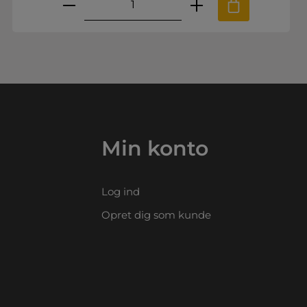
.
e til at øge eller mindske mængden.
nskede mængde eller brug knapperne
Produktmængde: Indtast den ø
Min konto
Log ind
Opret dig som kunde