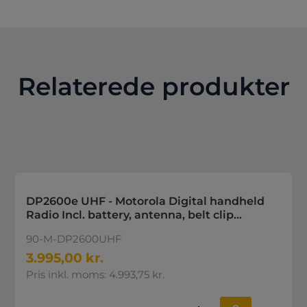
Relaterede produkter
DP2600e UHF - Motorola Digital handheld
Radio Incl. battery, antenna, belt clip
Requires charger. 403-527 Mhz 4W
90-M-DP2600UHF
3.995,00 kr.
Pris inkl. moms: 4.993,75 kr.