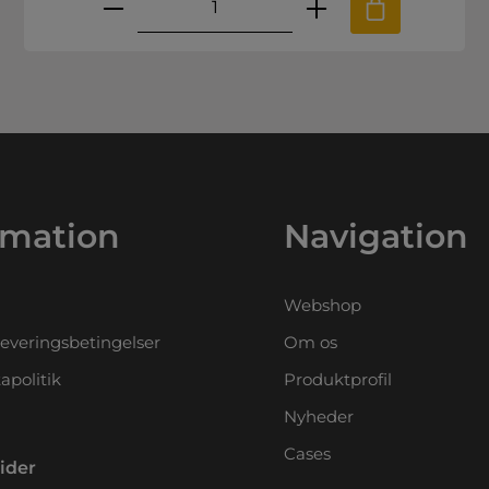
.
e til at øge eller mindske mængden
ønskede mængde eller brug knappern
Produktmængde: Indtast den ø
rmation
Navigation
Webshop
leveringsbetingelser
Om os
apolitik
Produktprofil
Nyheder
Cases
ider