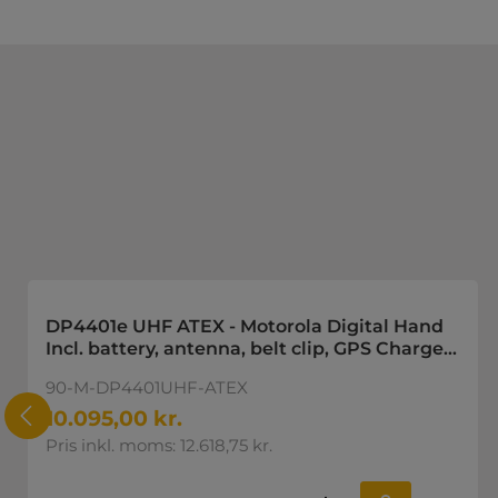
Spring produktgalleriet over
DP4401e UHF ATEX - Motorola Digital Hand
Incl. battery, antenna, belt clip, GPS Charger
not included. 403-470MHz, 1W
90-M-DP4401UHF-ATEX
10.095,00 kr.
Pris inkl. moms: 12.618,75 kr.