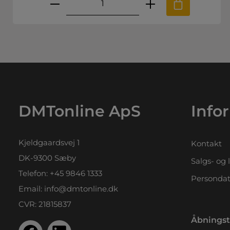
.
e til at øge eller mindske mængden
ønskede mængde eller brug knappern
Produktmængde: Indtast den 
DMTonline ApS
Info
Kjeldgaardsvej 1
Kontakt
DK-9300 Sæby
Salgs- og 
Telefon:
+45 9846 1333
Persondat
Email:
info@dmtonline.dk
CVR: 21815837
Åbningst