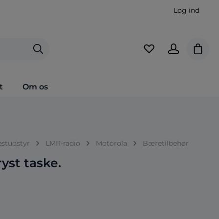
Log ind
Indkø
t
Om os
estudstyr
LMR-radio
Motorola
Bæretilbehør
yst taske.