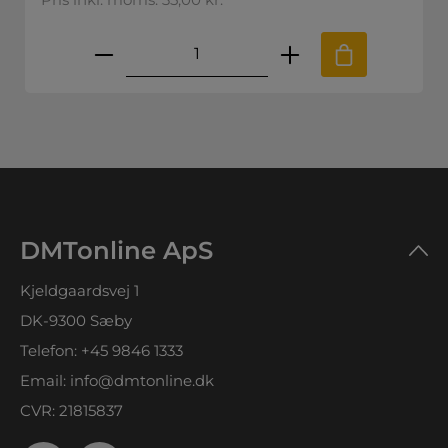
skede mængde eller brug knapperne til
Produktmængde: Indtast den øns
DMTonline ApS
Kjeldgaardsvej 1
DK-9300 Sæby
Telefon:
+45 9846 1333
Email:
info@dmtonline.dk
CVR: 21815837