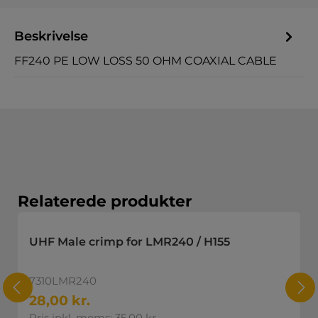
Beskrivelse
FF240 PE LOW LOSS 50 OHM COAXIAL CABLE
Spring produktgalleriet over
Relaterede produkter
UHF Male crimp for LMR240 / H155
7310LMR240
28,00 kr.
Pris inkl. moms: 35,00 kr.