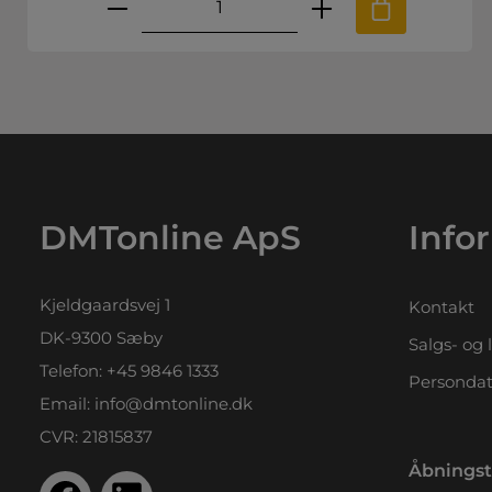
.
e til at øge eller mindske mængden
ønskede mængde eller brug knappern
Produktmængde: Indtast den 
DMTonline ApS
Info
Kjeldgaardsvej 1
Kontakt
DK-9300 Sæby
Salgs- og 
Telefon:
+45 9846 1333
Persondat
Email:
info@dmtonline.dk
CVR: 21815837
Åbningst