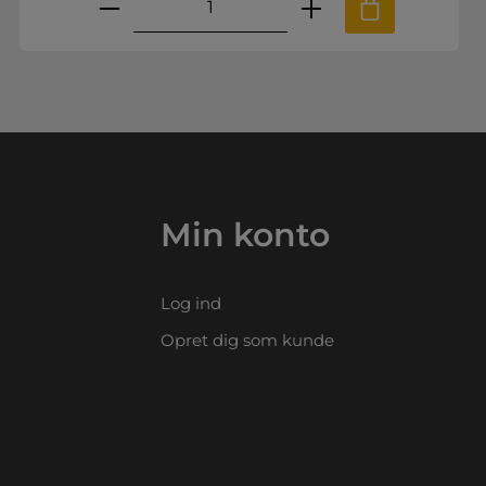
.
e til at øge eller mindske mængden.
nskede mængde eller brug knapperne
Produktmængde: Indtast den ø
Min konto
Log ind
Opret dig som kunde