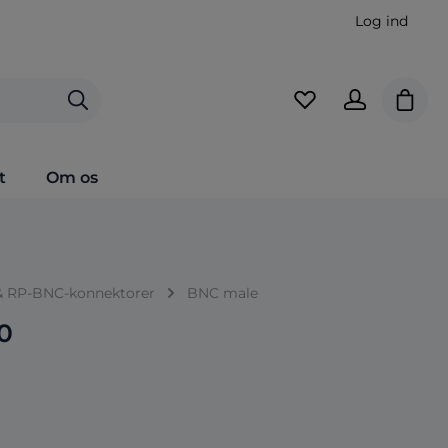
Log ind
Indkø
t
Om os
& RP-BNC-konnektorer
BNC male
0