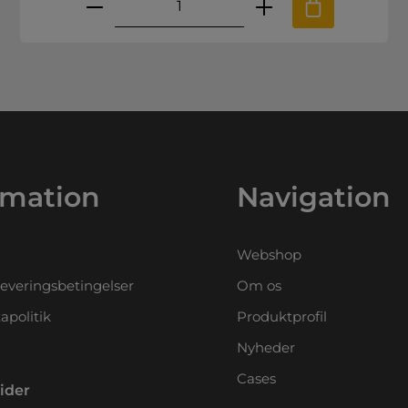
.
e til at øge eller mindske mængden
ønskede mængde eller brug knappern
Produktmængde: Indtast den ø
rmation
Navigation
Webshop
leveringsbetingelser
Om os
apolitik
Produktprofil
Nyheder
Cases
ider