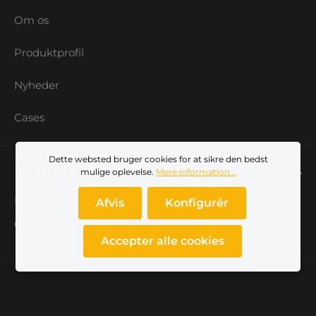
Om os
Produktprofil
Nyheder
Cases
Dette websted bruger cookies for at sikre den bedst
Min konto
mulige oplevelse.
Mere information...
Log ind
Afvis
Konfigurér
Opret dig som kunde
Accepter alle cookies