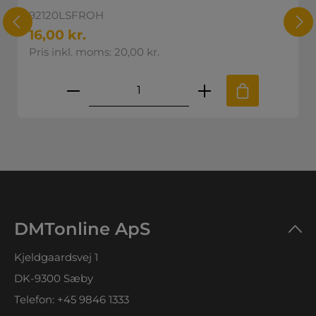
92120LSFROH
16,00 kr.
Pris inkl. moms: 20,00 kr.
l at øge eller mindske mængden.
skede mængde eller brug knapperne til
Produktmængde: Indtast den øns
DMTonline ApS
Kjeldgaardsvej 1
DK-9300 Sæby
Telefon:
+45 9846 1333