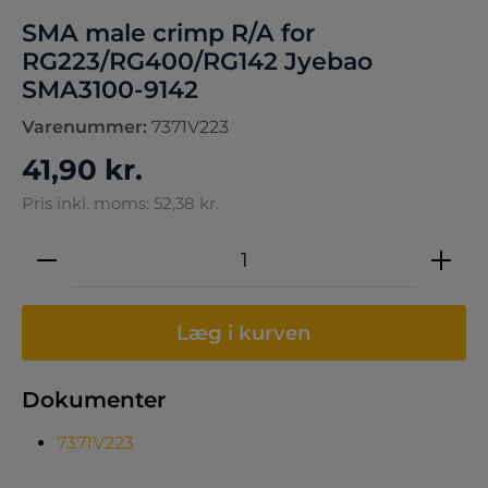
SMA male crimp R/A for
RG223/RG400/RG142 Jyebao
SMA3100-9142
Varenummer:
7371V223
41,90 kr.
Pris inkl. moms: 52,38 kr.
Produktmængde: Indtast den ønskede 
Læg i kurven
Dokumenter
7371V223