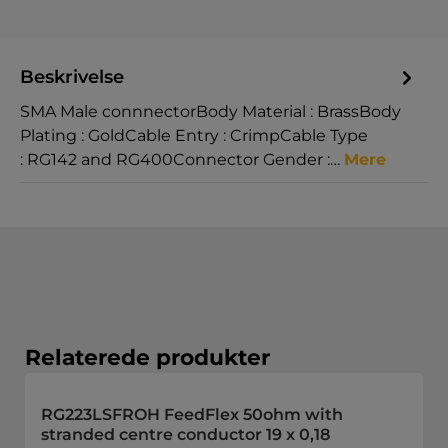
Beskrivelse
SMA Male connnectorBody Material : BrassBody
Plating : GoldCable Entry : CrimpCable Type
: RG142 and RG400Connector Gender :…
Mere
Spring produktgalleriet over
Relaterede produkter
RG223LSFROH FeedFlex 50ohm with
stranded centre conductor 19 x 0,18