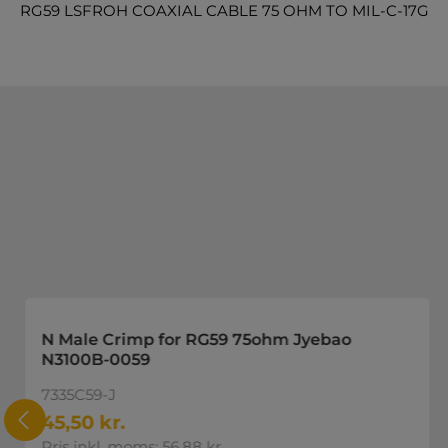
RG59 LSFROH COAXIAL CABLE 75 OHM TO MIL-C-17G
Spring produktgalleriet over
N Male Crimp for RG59 75ohm Jyebao
N3100B-0059
7335C59-J
45,50 kr.
Pris inkl. moms: 56,88 kr.