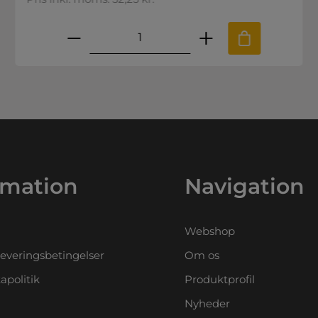
.
e til at øge eller mindske mængden
ønskede mængde eller brug knappern
Produktmængde: Indtast den ø
rmation
Navigation
Webshop
leveringsbetingelser
Om os
apolitik
Produktprofil
Nyheder