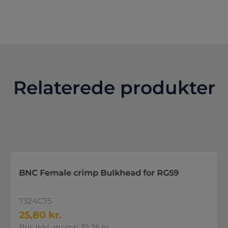
Relaterede produkter
BNC Female crimp Bulkhead for RG59
7324C75
25,80 kr.
Pris inkl. moms: 32,25 kr.