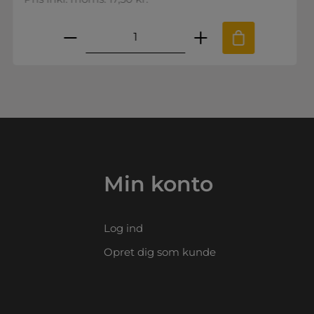
.
e til at øge eller mindske mængden.
nskede mængde eller brug knapperne
Produktmængde: Indtast den ø
Min konto
Log ind
Opret dig som kunde