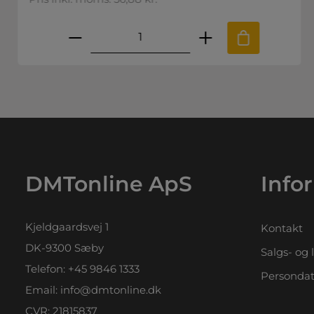
.
e til at øge eller mindske mængden
ønskede mængde eller brug knappern
Produktmængde: Indtast den 
DMTonline ApS
Info
Kjeldgaardsvej 1
Kontakt
DK-9300 Sæby
Salgs- og 
Telefon:
+45 9846 1333
Persondat
Email:
info@dmtonline.dk
CVR: 21815837