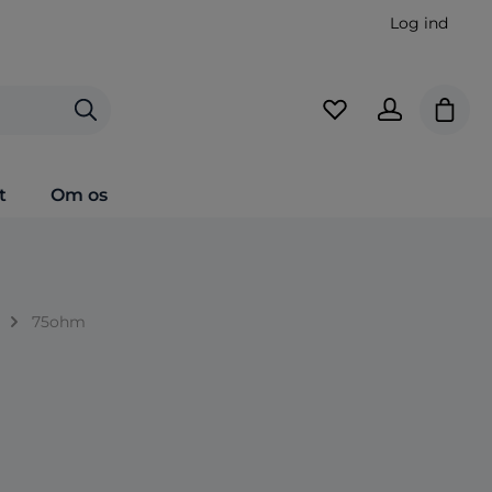
Log ind
Indkø
t
Om os
75ohm