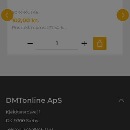
90-K-KCT46
102,00 kr.
Pris inkl. moms: 127,50 kr.
skede mængde eller brug knapperne til
Produktmængde: Indtast den øns
DMTonline ApS
Kjeldgaardsvej 1
DK-9300 Sæby
Telefon:
+45 9846 1333