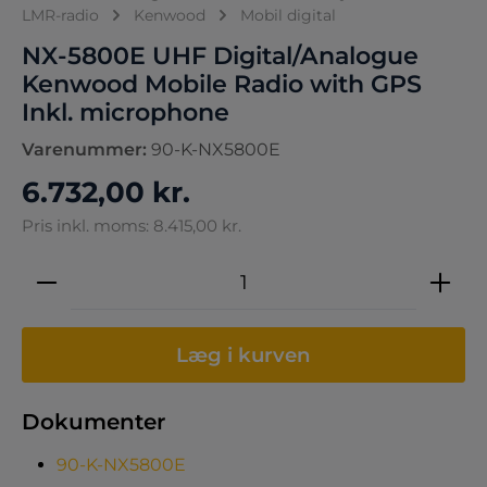
LMR-radio
Kenwood
Mobil digital
NX-5800E UHF Digital/Analogue
Kenwood Mobile Radio with GPS
Inkl. microphone
Varenummer:
90-K-NX5800E
6.732,00 kr.
Pris inkl. moms: 8.415,00 kr.
Produktmængde: Indtast den ønskede 
Læg i kurven
Dokumenter
90-K-NX5800E