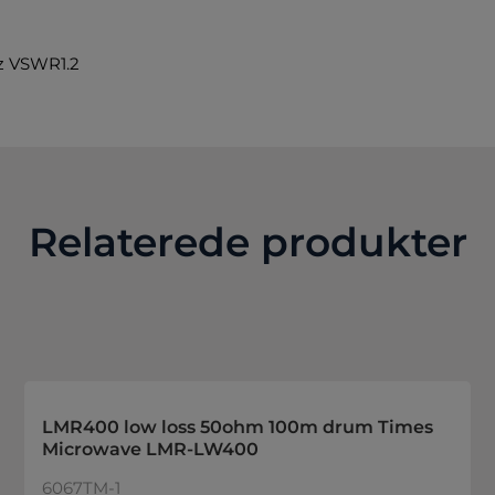
z VSWR1.2
Relaterede produkter
LMR400 low loss 50ohm 100m drum Times
Microwave LMR-LW400
6067TM-1