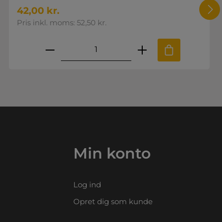
42,00 kr.
Pris inkl. moms: 52,50 kr.
.
e til at øge eller mindske mængden.
nskede mængde eller brug knapperne
Produktmængde: Indtast den ø
Min konto
Log ind
Opret dig som kunde