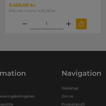
3.450,00 kr.
Pris inkl. moms: 4.312,50 kr.
.
e til at øge eller mindske mængden
ønskede mængde eller brug knappern
Produktmængde: Indtast den ø
rmation
Navigation
Webshop
leveringsbetingelser
Om os
apolitik
Produktprofil