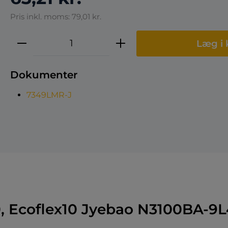
Pris inkl. moms: 79,01 kr.
Produktmængde: Indtast den ønske
Læg i 
Dokumenter
7349LMR-J
, Ecoflex10 Jyebao N3100BA-9