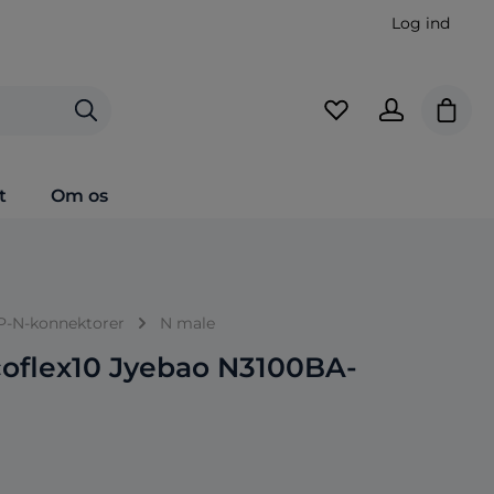
Log ind
Indkø
t
Om os
P-N-konnektorer
N male
coflex10 Jyebao N3100BA-