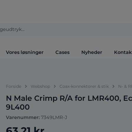
Vores løsninger
Cases
Nyheder
Kontak
Forside
Webshop
Coax-konnektorer & stik
N- & R
N Male Crimp R/A for LMR400, E
9L400
Varenummer:
7349LMR-J
63,21 kr.