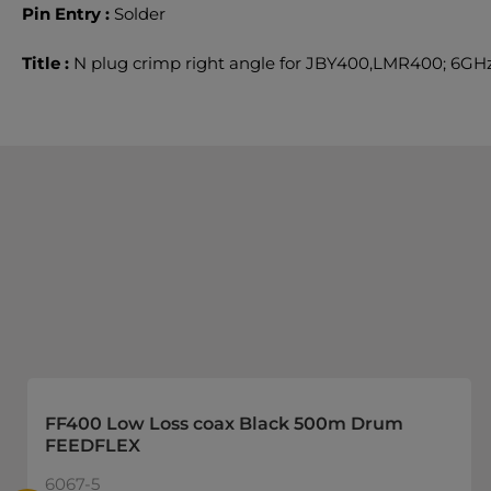
Pin Entry :
Solder
Title :
N plug crimp right angle for JBY400,LMR400; 6GH
Spring produktgalleriet over
FF400 Low Loss coax Black 500m Drum
FEEDFLEX
6067-5