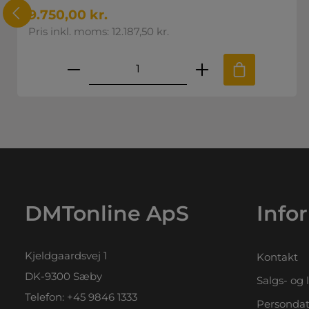
9.750,00 kr.
Pris inkl. moms: 12.187,50 kr.
.
e til at øge eller mindske mængden
ønskede mængde eller brug knappern
Produktmængde: Indtast den 
DMTonline ApS
Info
Kjeldgaardsvej 1
Kontakt
DK-9300 Sæby
Salgs- og 
Telefon:
+45 9846 1333
Persondat