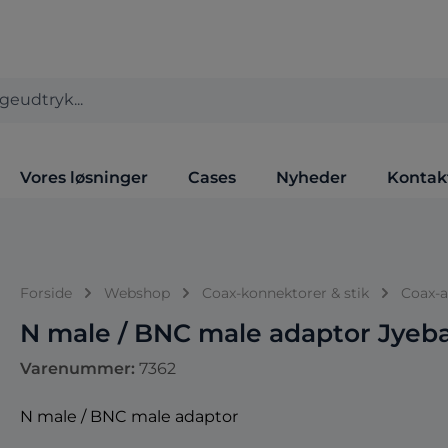
Vores løsninger
Cases
Nyheder
Kontak
Forside
Webshop
Coax-konnektorer & stik
Coax-a
N male / BNC male adaptor Jye
Varenummer:
7362
N male / BNC male adaptor