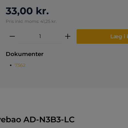
33,00 kr.
Pris inkl. moms: 41,25 kr.
Produktmængde: Indtast den ønske
Læg i 
Dokumenter
7362
Jyebao AD-N3B3-LC