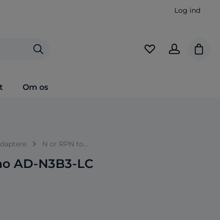
Log ind
Indkø
t
Om os
daptere
N or RPN to...
bao AD-N3B3-LC