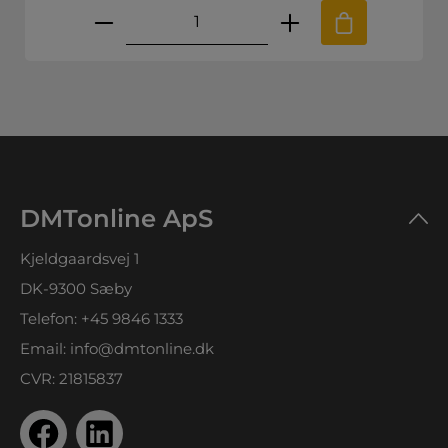
l at øge eller mindske mængden.
skede mængde eller brug knapperne til
Produktmængde: Indtast den øns
DMTonline ApS
Kjeldgaardsvej 1
DK-9300 Sæby
Telefon:
+45 9846 1333
Email:
info@dmtonline.dk
CVR: 21815837