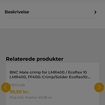
Beskrivelse
Spring produktgalleriet over
Relaterede produkter
BNC Male crimp for LMR400 / Ecoflex 10
LMR400, FF400: Crimp/Solder Ecoflex10:
Crimp/Crimp
7317LMR
39,50 kr.
Pris inkl. moms: 49,38 kr.