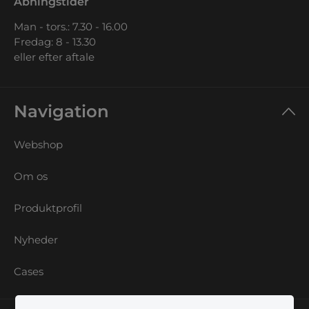
Åbningstider
Man - tors.: 7.30 - 16.00
Fredag: 8 - 13.30
eller efter aftale
Navigation
Webshop
Om os
Produktprofil
Nyheder
Cases