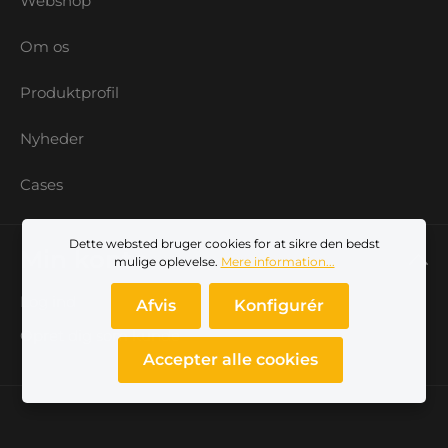
Webshop
Om os
Produktprofil
Nyheder
Cases
Dette websted bruger cookies for at sikre den bedst
Min konto
mulige oplevelse.
Mere information...
Log ind
Afvis
Konfigurér
Opret dig som kunde
Accepter alle cookies