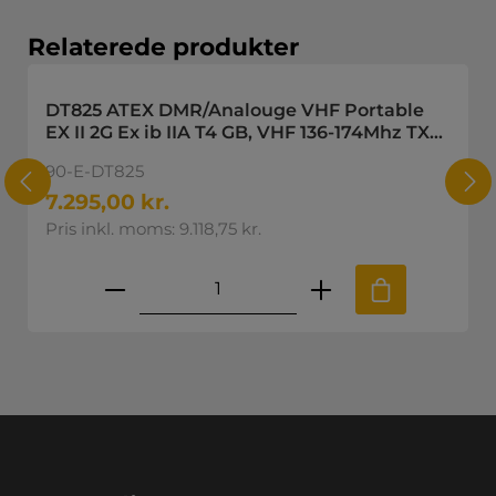
Spring produktgalleriet over
Relaterede produkter
DT825 ATEX DMR/Analouge VHF Portable
EX II 2G Ex ib IIA T4 GB, VHF 136-174Mhz TX
Power 4W
90-E-DT825
7.295,00 kr.
Pris inkl. moms: 9.118,75 kr.
skede mængde eller brug knapperne til
Produktmængde: Indtast den øns