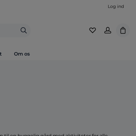
Log ind
Indkø
t
Om os
il en hyggelig gård med aktiviteter for alle.