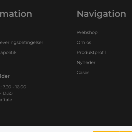
rmation
Navigation
Webshop
leveringsbetingelser
Om os
apolitik
Produktprofil
Nyheder
Cases
ider
: 7.30 - 16.00
- 13.30
 aftale