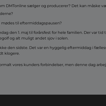
som DMTonline sælger og producerer? Det kan måske være 
nderne?
e og mødes til eftermiddagspausen?
dag den 1. maj til forårsfest for hele familien. Der var ti
golf og alt muligt andet sjov i solen.
ikke den sidste. Det var en hyggelig eftermiddag i fælles
dt klogere.
 normalt vores kunders forbindelser, men denne dag arb