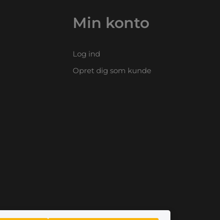
Min konto
Log ind
Opret dig som kunde