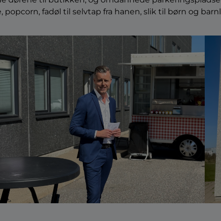
, popcorn, fadøl til selvtap fra hanen, slik til børn og b