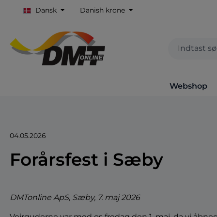
Dansk
Danish krone
Webshop
04.05.2026
Forårsfest i Sæby
DMTonline ApS, Sæby, 7. maj 2026
Vejrguderne var med os fredag den 1. maj, da vi åbned