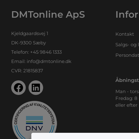
DMTonline ApS
Info
Kjeldgaardsvej 1
Kontakt
DK-9300 Sæby
Salgs- og 
Telefon:
+45 9846 1333
Persondat
Email:
info@dmtonline.dk
CVR: 21815837
Åbningst
Man - tors.
Fredag: 8 
eller efter