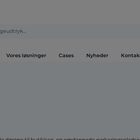
Vores løsninger
Cases
Nyheder
Kontak
e dørene til butikken, og omdannede parkeringspladsen t