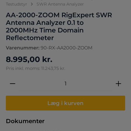
Testudstyr
SWR Antenna Analyzer
AA-2000-ZOOM RigExpert SWR
Antenna Analyzer 0.1 to
2000MHz Time Domain
Reflectometer
Varenummer:
90-RX-AA2000-ZOOM
8.995,00 kr.
Pris inkl. moms: 11.243,75 kr.
Produktmængde: Indtast den ønskede 
Læg i kurven
Dokumenter