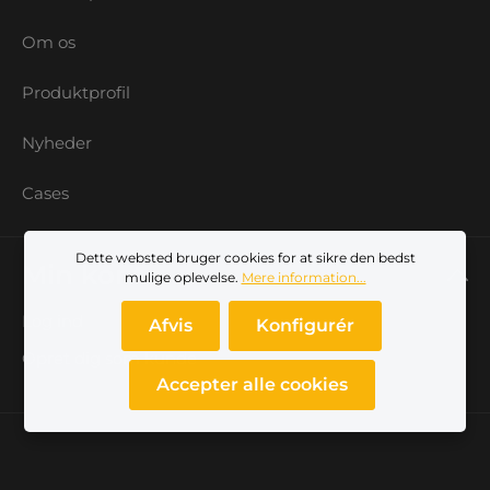
Om os
Produktprofil
Nyheder
Cases
Dette websted bruger cookies for at sikre den bedst
Min konto
mulige oplevelse.
Mere information...
Log ind
Afvis
Konfigurér
Opret dig som kunde
Accepter alle cookies