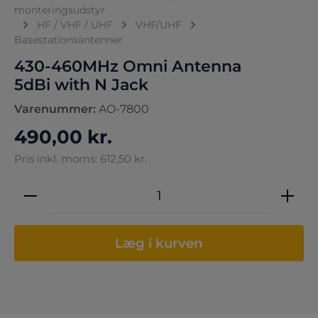
monteringsudstyr
HF / VHF / UHF
VHF/UHF
Basestationsantenner
430-460MHz Omni Antenna
5dBi with N Jack
Varenummer:
AO-7800
490,00 kr.
Pris inkl. moms: 612,50 kr.
Produktmængde: Indtast den ønskede 
Læg i kurven