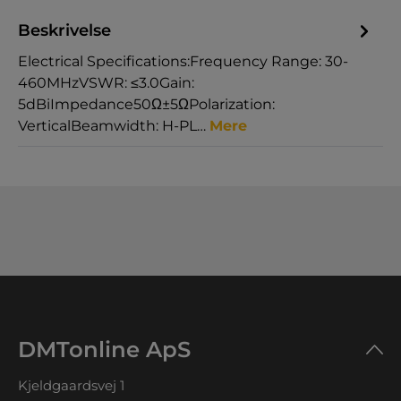
Beskrivelse
Electrical Specifications:Frequency Range: 30-
460MHzVSWR: ≤3.0Gain:
5dBiImpedance50Ω±5ΩPolarization:
VerticalBeamwidth: H-PL…
Mere
DMTonline ApS
Kjeldgaardsvej 1