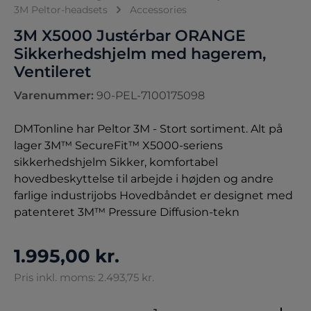
3M Peltor-headsets
Accessories
3M X5000 Justérbar ORANGE
Sikkerhedshjelm med hagerem,
Ventileret
Varenummer:
90-PEL-7100175098
DMTonline har Peltor 3M - Stort sortiment. Alt på
lager 3M™ SecureFit™ X5000-seriens
sikkerhedshjelm Sikker, komfortabel
hovedbeskyttelse til arbejde i højden og andre
farlige industrijobs Hovedbåndet er designet med
patenteret 3M™ Pressure Diffusion-tekn
1.995,00 kr.
Pris inkl. moms: 2.493,75 kr.
Produktmængde: Indtast den ønskede 