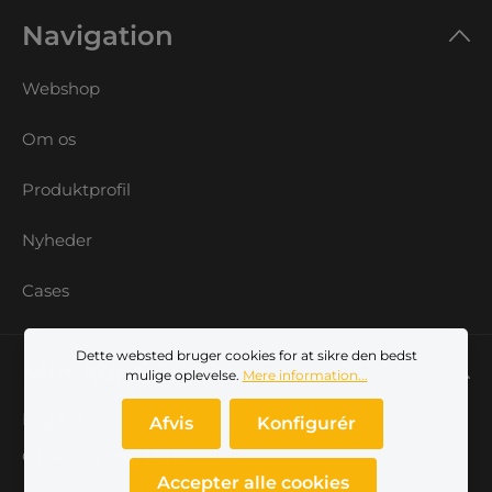
Navigation
Webshop
Om os
Produktprofil
Nyheder
Cases
Dette websted bruger cookies for at sikre den bedst
Min konto
mulige oplevelse.
Mere information...
Log ind
Afvis
Konfigurér
Opret dig som kunde
Accepter alle cookies